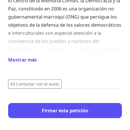
El Centro de la Memoria Común, la Democracia y la
Paz, constituido en 2006 es una organización no
gubernamental marroquí (ONG) que persigue los
objetivos de la defensa de los valores democráticos
e interculturales con especial atención a la
convivencia de los pueblos y naciones del
Mediterráneo, apostando por la puesta en valor de
la memoria común histórica y cultural, así como en
Mostrar más
la necesidad del desarrollo económico y social,
poniendo especial énfasis en la defensa de los
derechos humanos.
Contactar con el autor
Al frente del mismo hay destacados intelectuales y
Firmar esta petición
profesionales que padecieron persecución bajo el
reinado de Hasan II y que ahora, bajo el reinado de