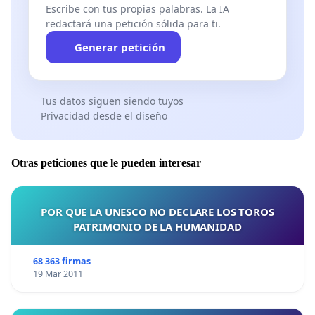
Escribe con tus propias palabras. La IA
expresidente del Gobierno de España (2018) en
redactará una petición sólida para ti.
Juan Manuel Santos, expresidente de Colombia
Generar petición
(2019
),
en la exministra de Francia, nacida en
Nador
y activista por los derechos humanos
Nayat
Belkacem
(2021)
y en el Instituto Terra que desde
Tus datos siguen siendo tuyos
Brasil promueven
Sebastiao
Salgado y
Lelia
Wanick
Privacidad desde el diseño
(2024).
Otras peticiones que le pueden interesar
Tanto el Centro de la Memoria Común, la
POR QUE LA UNESCO NO DECLARE LOS TOROS
Democracia y la Paz, con sus actividades de
PATRIMONIO DE LA HUMANIDAD
encuentros bilaterales para promover la paz y el
entendimiento entre los pueblos, como
el Festival
68 363 firmas
Internacional de Cine y Memoria Común de
Nador
,
19 Mar 2011
con su temática siempre centrada en el
Mediterráneo como crisol de culturas, constituyen