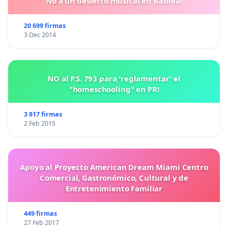
No a un desierto musical en Basilea!
proponemos para
Premio Ibn
Rushd
de la
Concordia
,
en su segunda edición
de 2025,
coincide
20 699 firmas
plenamente con el marco de méritos que se exigen
3 Dec 2014
en la convocatoria de la Asociación de Amistad
Andaluza Marroquí
F
oro Ibn
Rushd
.
NO al P.S. 793 para 'reglamentar' el
"homeschooling" en PR!
3 817 firmas
2 Feb 2015
Apoyo al Proyecto American Dream Miami Centro
Comercial, Gastronómico, Cultural y de
Entretenimiento Familiar
449 firmas
27 Feb 2017