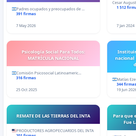
Cesar August
1 512 firm
Padres ocupados y preocupados de …
391 firmas
7 May 2026
7 Jan 2024
Psicología Social Para Todos:
Institui
MATRÍCULA NACIONAL
nacional
d
Comisión Psicosocial Latinoameric…
316 firmas
Matías Eze
344 firma
25 Oct 2025
19 Jun 202
REMATE DE LAS TIERRAS DEL INTA
Para que 
Fue L
PRODUCTORES AGROPECUARIOS DEL INTA
201 firmas