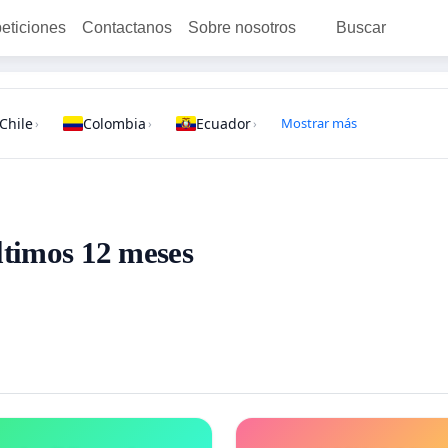
peticiones
Contactanos
Sobre nosotros
Buscar
Chile
Colombia
Ecuador
Mostrar más
›
›
›
ltimos 12 meses