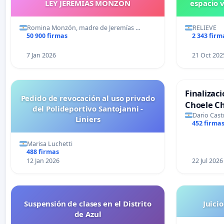
LEY JEREMIAS MONZON
espacio 
Romina Monzón, madre de Jeremías …
RELIEVE
50 900 firmas
2 343 firm
7 Jan 2026
21 Oct 202
Finalizac
Pedido de revocación al uso privado
Choele C
del Polideportivo Santojanni -
Dario Cast
Liniers
452 firma
Marisa Luchetti
488 firmas
12 Jan 2026
22 Jul 2026
Suspensión de clases en el Distrito
Juicio
de Azul