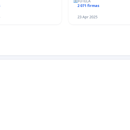
FUTELA
s
2 071 firmas
5
23 Apr 2025