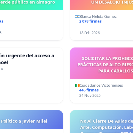
verde público en almagro
UN DESALOJO INJU
Blanca Nélida Gomez
as
2 078 firmas
5
18 Feb 2026
ión urgente del acceso a
SOLICITAR LA PROHIBI
hoel
PRÁCTICAS DE ALTO RIES
ro
PARA CABALLOS
s
Ciudadanos Victorienses
446 firmas
24 Nov 2025
 Político a Javier Milei
No Al Cierre De Aulas d
Arte, Computación, Labo