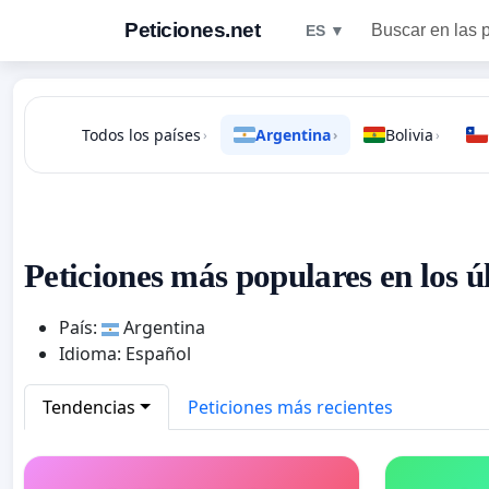
Peticiones.net
Buscar en las 
ES ▼
Todos los países
Argentina
Bolivia
›
›
›
Peticiones más populares en los ú
País:
Argentina
Idioma: Español
Tendencias
Peticiones más recientes