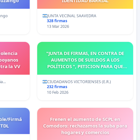
tuzaingo
IDENTIDAD BARRIAL
ingo
JUNTA VECINAL SAAVEDRA
328 firmas
13 Mar 2026
iolencia
"JUNTA DE FIRMAS, EN CONTRA DE
Apoyanos
AUMENTOS DE SUELDOS A LOS
tra la VV
POLÍTICOS ", PETICION PARA QUE
MODIFIQUEN O ELIMINEN LA
ORDENANZA N°1102/92, EN
ria…
CIUDADANOS VICTORIENSES (E.R.)
VICTORIA, ENTRE RIOS
232 firmas
10 Feb 2026
ible/Firmá
Frenen el aumento de SCPL en
 TDL
Comodoro: rechazamos la suba para
hogares y comercios