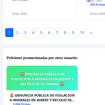
SFL Fans
250 firma
8 Apr 2026
8 Nov 202
1
2
3
4
5
6
7
8
9
10
»
Peticiones promocionadas por otros usuarios
🚨 DENUNCIA PÚBLICA DE
VIOLACION A ANIMALES EN ASERRÍ Y
RECOLECTA DE FIRMAS 🚨
🚨 DENUNCIA PÚBLICA DE VIOLACION
A ANIMALES EN ASERRÍ Y RECOLECTA
DE FIRMAS 🚨
5 094 firmas