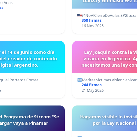
Danza y Gimnasio EP2 I
o Arias
as
@NoAlCierreDeAulas.EP2Ituza
358 firmas
16 Nov 2025
r el 14 de Junio como día
Ley Joaquin contra la v
 del creador de contenido
vicaria en Argentina. 
igital Argentino.
necesitamos una ley con
quiel Porteros Correa
Madres victimas violencia vica
s
244 firmas
6
21 May 2026
el Programa de Stream "Se
Hagamos visible lo invis
arga" vaya a Pinamar
por la Ley Nacional