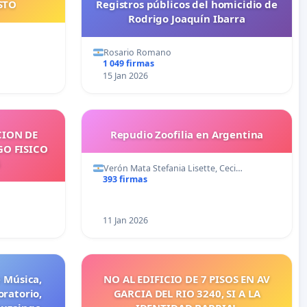
STO
Registros públicos del homicidio de
Rodrigo Joaquín Ibarra
Rosario Romano
1 049 firmas
15 Jan 2026
CION DE
Repudio Zoofilia en Argentina
GO FISICO
Verón Mata Stefania Lisette, Ceci…
393 firmas
11 Jan 2026
e Música,
NO AL EDIFICIO DE 7 PISOS EN AV
ratorio,
GARCIA DEL RIO 3240, SI A LA