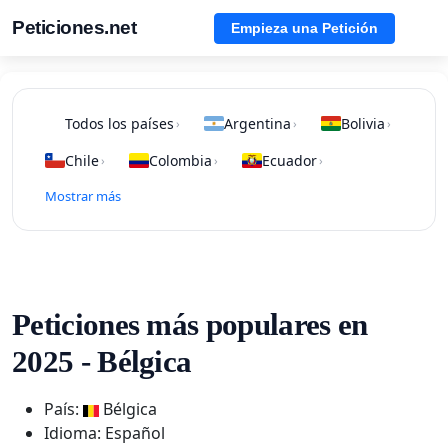
Peticiones.net
Empieza una Petición
Todos los países
Argentina
Bolivia
›
›
›
Chile
Colombia
Ecuador
›
›
›
Mostrar más
Peticiones más populares en
2025 - Bélgica
País:
Bélgica
Idioma: Español