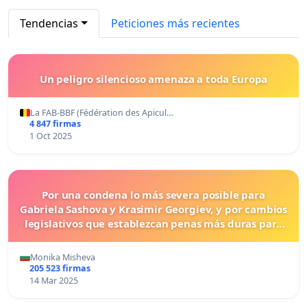
Tendencias
Peticiones más recientes
Un peligro silencioso amenaza a toda Europa
La FAB-BBF (Fédération des Apicul…
4 847 firmas
1 Oct 2025
Por una condena lo más severa posible para
Gabriela Sashova y Krasimir Georgiev, y por cambios
legislativos que establezcan penas más duras para
los crímenes cometidos contra los animales.
Monika Misheva
205 523 firmas
14 Mar 2025