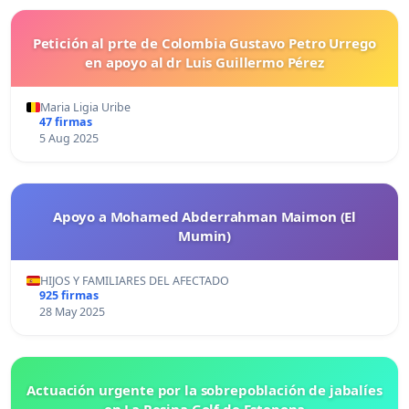
Petición al prte de Colombia Gustavo Petro Urrego
en apoyo al dr Luis Guillermo Pérez
Maria Ligia Uribe
47 firmas
5 Aug 2025
Apoyo a Mohamed Abderrahman Maimon (El
Mumin)
HIJOS Y FAMILIARES DEL AFECTADO
925 firmas
28 May 2025
Actuación urgente por la sobrepoblación de jabalíes
en La Resina Golf de Estepona