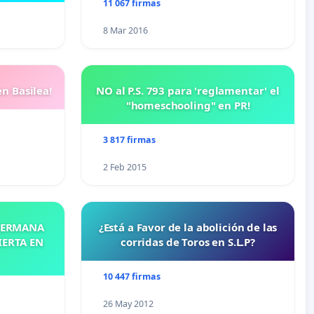
11 067 firmas
8 Mar 2016
n Basilea!
NO al P.S. 793 para 'reglamentar' el
"homeschooling" en PR!
3 817 firmas
2 Feb 2015
 HERMANA
¿Está a Favor de la abolición de las
IERTA EN
corridas de Toros en S.L.P?
10 447 firmas
26 May 2012