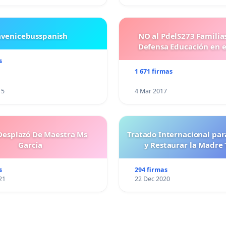
avenicebusspanish
NO al PdelS273 Familia
Defensa Educación en e
s
1 671 firmas
15
4 Mar 2017
esplazó De Maestra Ms
Tratado Internacional par
García
y Restaurar la Madre 
s
294 firmas
21
22 Dec 2020