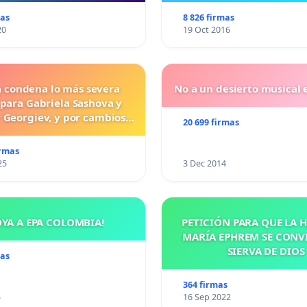
mas
8 826 firmas
20
19 Oct 2016
a condena lo más severa
No a un desierto musical e
 para Gabriela Sashova y
 Georgiev, y por cambios
20 699 firmas
vos que establezcan penas
uras para los crímenes
irmas
os contra los animales.
25
3 Dec 2014
OYA A EPA COLOMBIA!
PETICIÓN PARA QUE LA
MARÍA EPHREM SE CONV
SIERVA DE DIOS
mas
364 firmas
5
16 Sep 2022