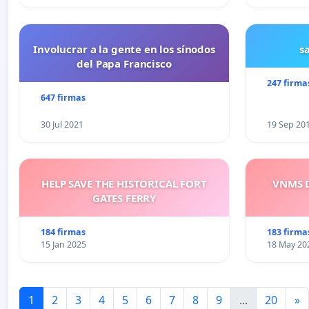
Involucrar a la gente en los sínodos
s
del Papa Francisco
247 firma
647 firmas
30 Jul 2021
19 Sep 20
HELP SAVE THE HISTORICAL FORT
VNMS D
GATES FERRY
184 firmas
183 firma
15 Jan 2025
18 May 20
1
2
3
4
5
6
7
8
9
...
20
»