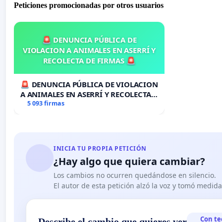
Peticiones promocionadas por otros usuarios
🚨 DENUNCIA PÚBLICA DE
VIOLACION A ANIMALES EN ASERRÍ Y
RECOLECTA DE FIRMAS 🚨
🚨 DENUNCIA PÚBLICA DE VIOLACION
A ANIMALES EN ASERRÍ Y RECOLECTA
DE FIRMAS 🚨
5 093 firmas
INICIA TU PROPIA PETICIÓN
¿Hay algo que quiera cambiar?
Los cambios no ocurren quedándose en silencio.
El autor de esta petición alzó la voz y tomó medid
Con te
Describe el cambio que quieres ver