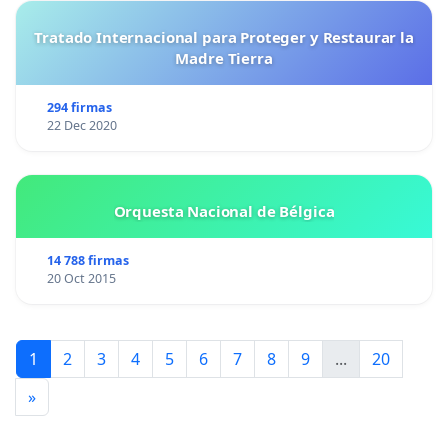
Tratado Internacional para Proteger y Restaurar la
Madre Tierra
294 firmas
22 Dec 2020
Orquesta Nacional de Bélgica
14 788 firmas
20 Oct 2015
1
2
3
4
5
6
7
8
9
...
20
»