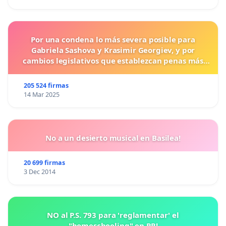
Por una condena lo más severa posible para
Gabriela Sashova y Krasimir Georgiev, y por
cambios legislativos que establezcan penas más
duras para los crímenes cometidos contra los
animales.
205 524 firmas
14 Mar 2025
No a un desierto musical en Basilea!
20 699 firmas
3 Dec 2014
NO al P.S. 793 para 'reglamentar' el
"homeschooling" en PR!