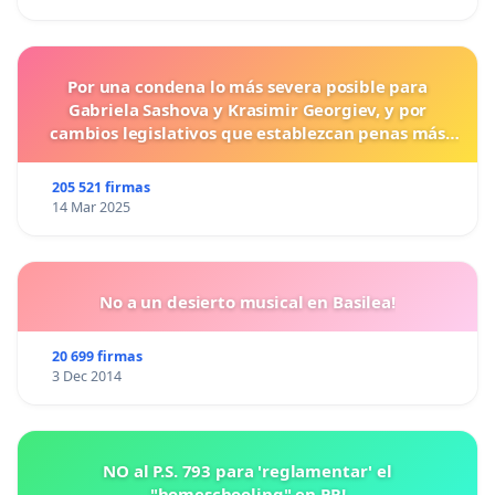
Por una condena lo más severa posible para
Gabriela Sashova y Krasimir Georgiev, y por
cambios legislativos que establezcan penas más
duras para los crímenes cometidos contra los
animales.
205 521 firmas
14 Mar 2025
No a un desierto musical en Basilea!
20 699 firmas
3 Dec 2014
NO al P.S. 793 para 'reglamentar' el
"homeschooling" en PR!