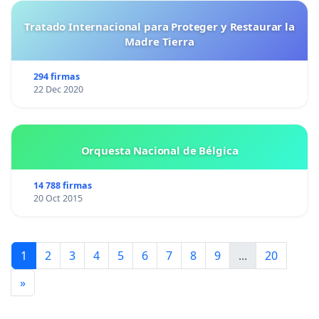
Tratado Internacional para Proteger y Restaurar la
Madre Tierra
294 firmas
22 Dec 2020
Orquesta Nacional de Bélgica
14 788 firmas
20 Oct 2015
1
2
3
4
5
6
7
8
9
...
20
»