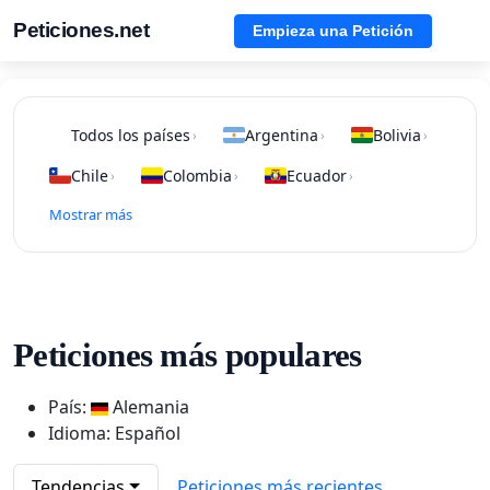
Peticiones.net
Empieza una Petición
Todos los países
Argentina
Bolivia
›
›
›
Chile
Colombia
Ecuador
›
›
›
Mostrar más
Peticiones más populares
País:
Alemania
Idioma: Español
Tendencias
Peticiones más recientes