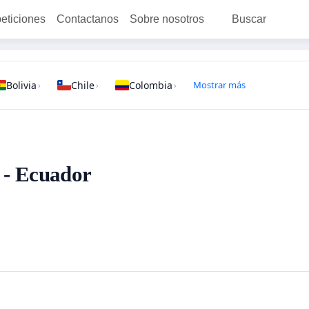
peticiones
Contactanos
Sobre nosotros
Buscar
Bolivia
Chile
Colombia
Mostrar más
›
›
›
 - Ecuador