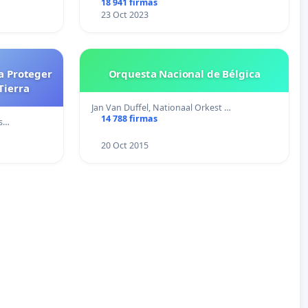
18 941 firmas
23 Oct 2023
a Proteger
Orquesta Nacional de Bélgica
Tierra
Jan Van Duffel, Nationaal Orkest …
14 788 firmas
ns…
20 Oct 2015