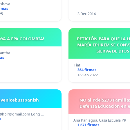
uras para los crímenes
isheva
os contra los animales.
irmas
25
3 Dec 2014
OYA A EPA COLOMBIA!
PETICIÓN PARA QUE LA
MARÍA EPHREM SE CONV
SIERVA DE DIOS
mantha
mas
JFiat
364 firmas
5
16 Sep 2022
avenicebusspanish
NO al PdelS273 Familia
Defensa Educación en e
89hblr@gmail.com
Long …
s
Ana Paniagua, Casa Escuela PR
1 671 firmas