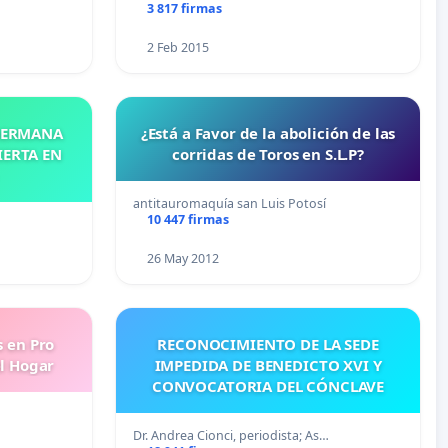
3 817 firmas
2 Feb 2015
 HERMANA
¿Está a Favor de la abolición de las
IERTA EN
corridas de Toros en S.L.P?
antitauromaquía san Luis Potosí
10 447 firmas
26 May 2012
s en Pro
RECONOCIMIENTO DE LA SEDE
l Hogar
IMPEDIDA DE BENEDICTO XVI Y
CONVOCATORIA DEL CÓNCLAVE
Dr. Andrea Cionci, periodista; As…