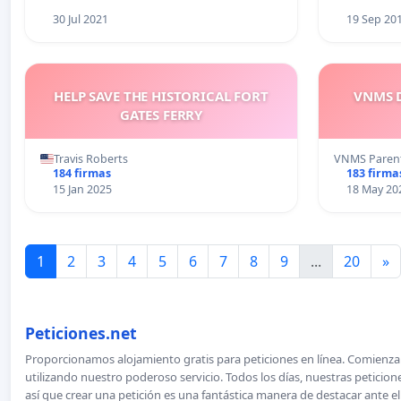
30 Jul 2021
19 Sep 20
HELP SAVE THE HISTORICAL FORT
VNMS D
GATES FERRY
Travis Roberts
VNMS Paren
184 firmas
183 firma
15 Jan 2025
18 May 20
1
2
3
4
5
6
7
8
9
...
20
»
Peticiones.net
Proporcionamos alojamiento gratis para peticiones en línea. Comienza 
utilizando nuestro poderoso servicio. Todos los días, nuestras petici
así que crear una petición es una fantástica manera de destacar ante e