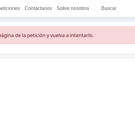
peticiones
Contactanos
Sobre nosotros
Buscar
ágina de la petición y vuelva a intentarlo.