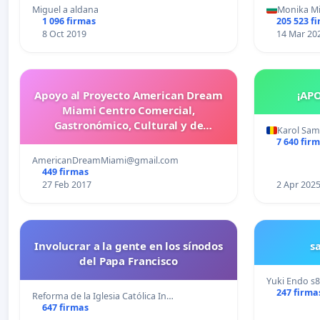
más d
Miguel a aldana
Monika M
cometid
1 096 firmas
205 523 f
8 Oct 2019
14 Mar 20
Apoyo al Proyecto American Dream
¡AP
Miami Centro Comercial,
Gastronómico, Cultural y de
Karol Sa
Entretenimiento Familiar
7 640 fir
AmericanDreamMiami@gmail.com
449 firmas
27 Feb 2017
2 Apr 202
Involucrar a la gente en los sínodos
s
del Papa Francisco
Yuki Endo
s
247 firma
Reforma de la Iglesia Católica In…
647 firmas