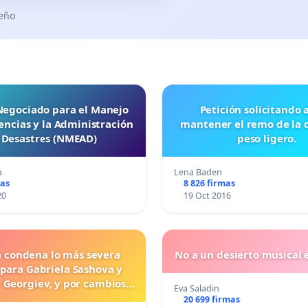
seño
 Negociado para el Manejo
Petición solicitando a FISA
ncias y la Administración
mantener el remo de la 
 Desastres (NMEAD)
peso ligero.
a
Lena Baden
mas
8 826 firmas
20
19 Oct 2016
a condena lo más severa
No a un desierto musical e
 para Gabriela Sashova y
 Georgiev, y por cambios
Eva Saladin
vos que establezcan penas
20 699 firmas