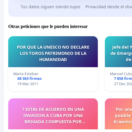
Tus datos siguen siendo tuyos
Privacidad desde el di
Otras peticiones que le pueden interesar
POR QUE LA UNESCO NO DECLARE
Jefe del
LOS TOROS PATRIMONIO DE LA
de Emerge
HUMANIDAD
de
Marta Esteban
Manuel Cub
68 363 firmas
7 858 fir
19 Mar 2011
27 Dec 20
? ESTÁS DE ACUERDO EN UNA
Por un
INVASION A CUBA POR UNA
posible
BRIGADA COMPUESTA POR
Krasimir
CUBANOS?
legislati