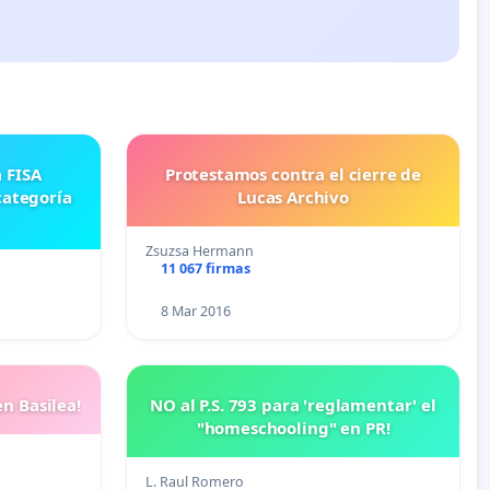
Protestamos contra el cierre de
categoría
Lucas Archivo
Zsuzsa Hermann
11 067 firmas
8 Mar 2016
n Basilea!
NO al P.S. 793 para 'reglamentar' el
"homeschooling" en PR!
L. Raul Romero