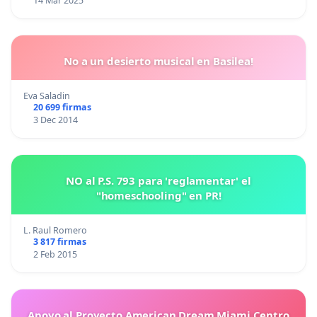
14 Mar 2025
No a un desierto musical en Basilea!
Eva Saladin
20 699 firmas
3 Dec 2014
NO al P.S. 793 para 'reglamentar' el
"homeschooling" en PR!
L. Raul Romero
3 817 firmas
2 Feb 2015
Apoyo al Proyecto American Dream Miami Centro