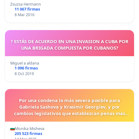
Zsuzsa Hermann
11 067 firmas
8 Mar 2016
? ESTÁS DE ACUERDO EN UNA INVASION A CUBA POR
UNA BRIGADA COMPUESTA POR CUBANOS?
Miguel a aldana
1 096 firmas
8 Oct 2019
Por una condena lo más severa posible para
Gabriela Sashova y Krasimir Georgiev, y por
cambios legislativos que establezcan penas más
duras para los crímenes cometidos contra los
animales.
Monika Misheva
205 523 firmas