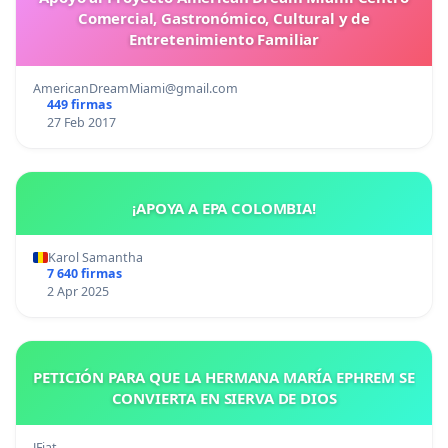
Comercial, Gastronómico, Cultural y de
Entretenimiento Familiar
AmericanDreamMiami@gmail.com
449 firmas
27 Feb 2017
¡APOYA A EPA COLOMBIA!
Karol Samantha
7 640 firmas
2 Apr 2025
PETICIÓN PARA QUE LA HERMANA MARÍA EPHREM SE
CONVIERTA EN SIERVA DE DIOS
JFiat