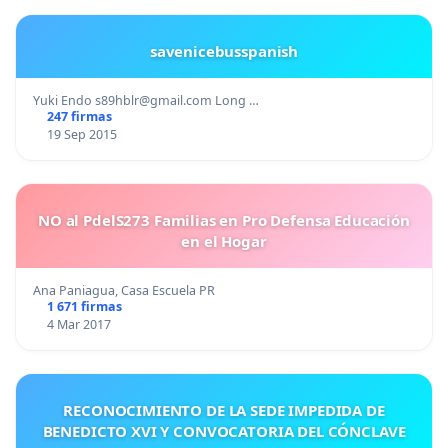
savenicebusspanish
Yuki Endo
s89hblr@gmail.com
Long …
247 firmas
19 Sep 2015
NO al PdelS273 Familias en Pro Defensa Educación
en el Hogar
Ana Paniagua, Casa Escuela PR
1 671 firmas
4 Mar 2017
RECONOCIMIENTO DE LA SEDE IMPEDIDA DE
BENEDICTO XVI Y CONVOCATORIA DEL CÓNCLAVE