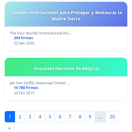
Tratado Internacional para Proteger y Restaurar la
Madre Tierra
The Four Worlds International Ins…
294 firmas
22 Dec 2020
Orquesta Nacional de Bélgica
Jan Van Duffel, Nationaal Orkest …
14 788 firmas
20 Oct 2015
1
2
3
4
5
6
7
8
9
...
20
»