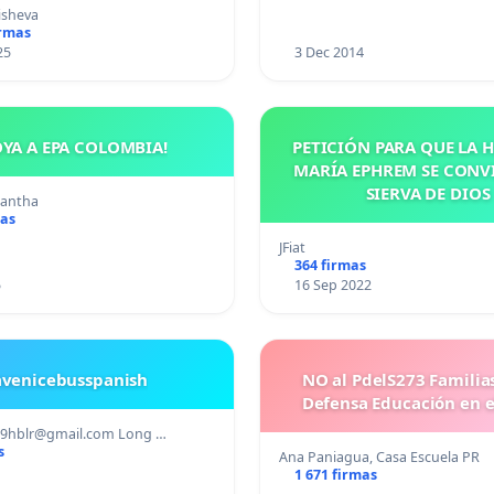
uras para los crímenes
isheva
os contra los animales.
irmas
25
3 Dec 2014
OYA A EPA COLOMBIA!
PETICIÓN PARA QUE LA
MARÍA EPHREM SE CONV
SIERVA DE DIOS
mantha
mas
JFiat
364 firmas
5
16 Sep 2022
avenicebusspanish
NO al PdelS273 Familia
Defensa Educación en e
89hblr@gmail.com
Long …
s
Ana Paniagua, Casa Escuela PR
1 671 firmas