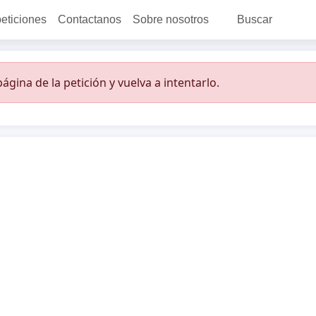
peticiones
Contactanos
Sobre nosotros
Buscar
ágina de la petición y vuelva a intentarlo.