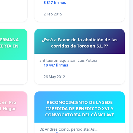
3 817 firmas
2 Feb 2015
 HERMANA
¿Está a Favor de la abolición de las
IERTA EN
corridas de Toros en S.L.P?
antitauromaquía san Luis Potosí
10 447 firmas
26 May 2012
s en Pro
RECONOCIMIENTO DE LA SEDE
l Hogar
IMPEDIDA DE BENEDICTO XVI Y
CONVOCATORIA DEL CÓNCLAVE
Dr. Andrea Cionci, periodista; As…