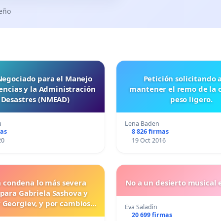
seño
 Negociado para el Manejo
Petición solicitando a FISA
ncias y la Administración
mantener el remo de la 
 Desastres (NMEAD)
peso ligero.
a
Lena Baden
mas
8 826 firmas
20
19 Oct 2016
a condena lo más severa
No a un desierto musical e
 para Gabriela Sashova y
 Georgiev, y por cambios
Eva Saladin
vos que establezcan penas
20 699 firmas