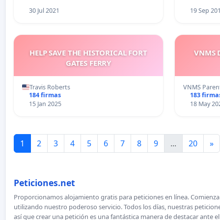
30 Jul 2021
19 Sep 20
HELP SAVE THE HISTORICAL FORT
VNMS D
GATES FERRY
Travis Roberts
VNMS Paren
184 firmas
183 firma
15 Jan 2025
18 May 20
1
2
3
4
5
6
7
8
9
...
20
»
Peticiones.net
Proporcionamos alojamiento gratis para peticiones en línea. Comienza 
utilizando nuestro poderoso servicio. Todos los días, nuestras petici
así que crear una petición es una fantástica manera de destacar ante e