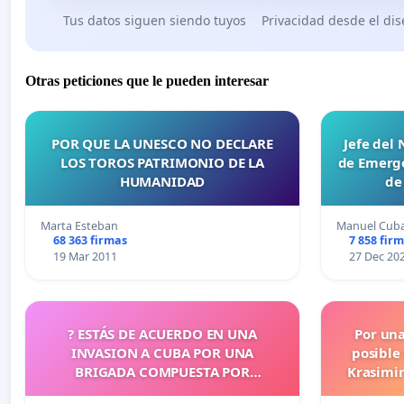
Tus datos siguen siendo tuyos
Privacidad desde el di
Otras peticiones que le pueden interesar
POR QUE LA UNESCO NO DECLARE
Jefe del
LOS TOROS PATRIMONIO DE LA
de Emerge
HUMANIDAD
de
Marta Esteban
Manuel Cub
68 363 firmas
7 858 fir
19 Mar 2011
27 Dec 20
? ESTÁS DE ACUERDO EN UNA
Por un
INVASION A CUBA POR UNA
posible
BRIGADA COMPUESTA POR
Krasimir
CUBANOS?
legislati