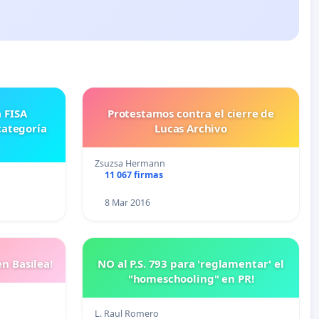
Protestamos contra el cierre de
categoría
Lucas Archivo
Zsuzsa Hermann
11 067 firmas
8 Mar 2016
n Basilea!
NO al P.S. 793 para 'reglamentar' el
"homeschooling" en PR!
L. Raul Romero