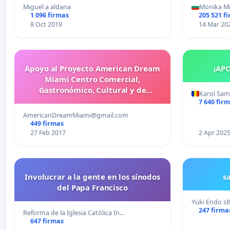
más d
Miguel a aldana
Monika M
cometid
1 096 firmas
205 521 f
8 Oct 2019
14 Mar 20
Apoyo al Proyecto American Dream
¡AP
Miami Centro Comercial,
Gastronómico, Cultural y de
Karol Sa
Entretenimiento Familiar
7 640 fir
AmericanDreamMiami@gmail.com
449 firmas
27 Feb 2017
2 Apr 202
Involucrar a la gente en los sínodos
s
del Papa Francisco
Yuki Endo
s
247 firma
Reforma de la Iglesia Católica In…
647 firmas