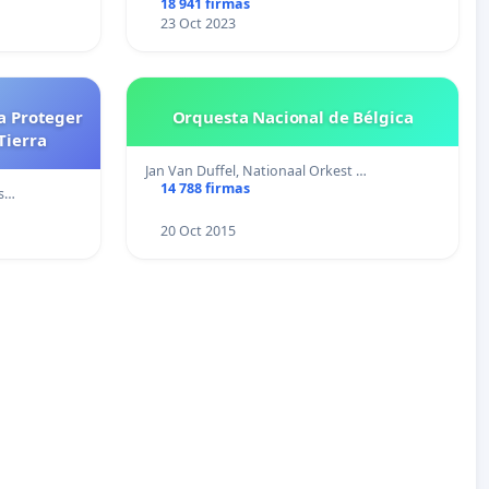
18 941 firmas
23 Oct 2023
a Proteger
Orquesta Nacional de Bélgica
Tierra
Jan Van Duffel, Nationaal Orkest …
14 788 firmas
ns…
20 Oct 2015