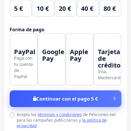
5 €
10 €
20 €
40 €
80 €
Forma de pago
PayPal
Google
Apple
Tarjeta
Pay
Pay
de
Paga con
crédito
tu cuenta
de
Visa,
PayPal
Mastercard
Continuar con el pago 5 €
Acepto los
términos y condiciones
de Peticiones.net
para las campañas publicitarias y
la política de
privacidad
.