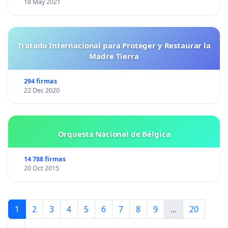
18 May 2021
Tratado Internacional para Proteger y Restaurar la
Madre Tierra
294 firmas
22 Dec 2020
Orquesta Nacional de Bélgica
14 788 firmas
20 Oct 2015
1
2
3
4
5
6
7
8
9
...
20