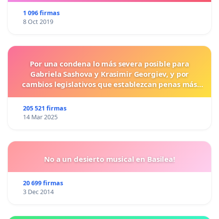
1 096 firmas
8 Oct 2019
Por una condena lo más severa posible para
Gabriela Sashova y Krasimir Georgiev, y por
cambios legislativos que establezcan penas más
duras para los crímenes cometidos contra los
animales.
205 521 firmas
14 Mar 2025
No a un desierto musical en Basilea!
20 699 firmas
3 Dec 2014