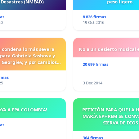
 Desastres (NMEAD)
peso ligero.
mas
8 826 firmas
20
19 Oct 2016
a condena lo más severa
No a un desierto musical e
 para Gabriela Sashova y
 Georgiev, y por cambios
20 699 firmas
vos que establezcan penas
uras para los crímenes
irmas
os contra los animales.
25
3 Dec 2014
OYA A EPA COLOMBIA!
PETICIÓN PARA QUE LA
MARÍA EPHREM SE CONV
SIERVA DE DIOS
mas
364 firmas