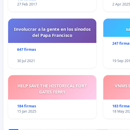
27 Feb 2017
2 Apr 202
Involucrar a la gente en los sínodos
s
del Papa Francisco
247 firma
647 firmas
30 Jul 2021
19 Sep 20
HELP SAVE THE HISTORICAL FORT
VNMS D
GATES FERRY
184 firmas
183 firma
15 Jan 2025
18 May 20