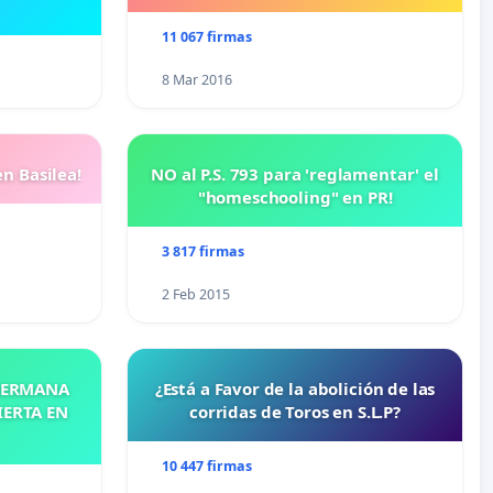
11 067 firmas
8 Mar 2016
n Basilea!
NO al P.S. 793 para 'reglamentar' el
"homeschooling" en PR!
3 817 firmas
2 Feb 2015
 HERMANA
¿Está a Favor de la abolición de las
IERTA EN
corridas de Toros en S.L.P?
10 447 firmas