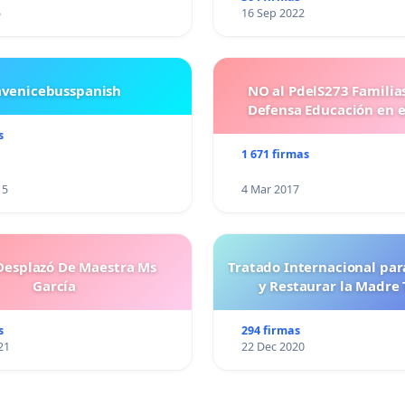
5
16 Sep 2022
avenicebusspanish
NO al PdelS273 Familia
Defensa Educación en e
s
1 671 firmas
15
4 Mar 2017
esplazó De Maestra Ms
Tratado Internacional par
García
y Restaurar la Madre 
s
294 firmas
21
22 Dec 2020