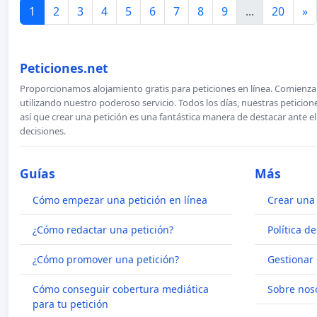
1
2
3
4
5
6
7
8
9
...
20
»
Peticiones.net
Proporcionamos alojamiento gratis para peticiones en línea. Comienza 
utilizando nuestro poderoso servicio. Todos los días, nuestras petici
así que crear una petición es una fantástica manera de destacar ante e
decisiones.
Guías
Más
Cómo empezar una petición en línea
Crear una 
¿Cómo redactar una petición?
Política d
¿Cómo promover una petición?
Gestionar 
Cómo conseguir cobertura mediática
Sobre nos
para tu petición