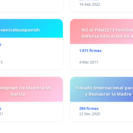
5
16 Sep 2022
avenicebusspanish
NO al PdelS273 Familia
Defensa Educación en e
s
1 671 firmas
15
4 Mar 2017
esplazó De Maestra Ms
Tratado Internacional par
García
y Restaurar la Madre 
s
294 firmas
21
22 Dec 2020