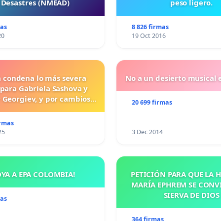
 Desastres (NMEAD)
peso ligero.
mas
8 826 firmas
20
19 Oct 2016
a condena lo más severa
No a un desierto musical e
 para Gabriela Sashova y
 Georgiev, y por cambios
20 699 firmas
vos que establezcan penas
uras para los crímenes
irmas
os contra los animales.
25
3 Dec 2014
OYA A EPA COLOMBIA!
PETICIÓN PARA QUE LA
MARÍA EPHREM SE CONV
SIERVA DE DIOS
mas
364 firmas