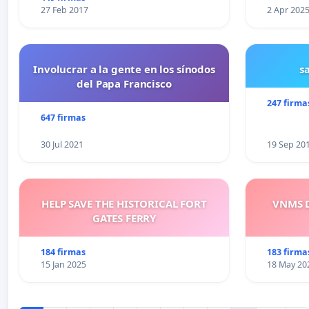
27 Feb 2017
2 Apr 202
Involucrar a la gente en los sínodos
s
del Papa Francisco
247 firma
647 firmas
30 Jul 2021
19 Sep 20
HELP SAVE THE HISTORICAL FORT
VNMS D
GATES FERRY
184 firmas
183 firma
15 Jan 2025
18 May 20