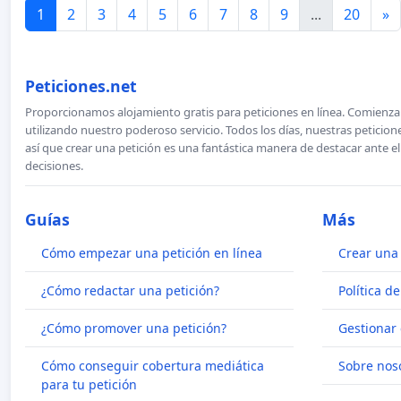
1
2
3
4
5
6
7
8
9
...
20
»
Peticiones.net
Proporcionamos alojamiento gratis para peticiones en línea. Comienza 
utilizando nuestro poderoso servicio. Todos los días, nuestras petici
así que crear una petición es una fantástica manera de destacar ante e
decisiones.
Guías
Más
Cómo empezar una petición en línea
Crear una 
¿Cómo redactar una petición?
Política d
¿Cómo promover una petición?
Gestionar 
Cómo conseguir cobertura mediática
Sobre nos
para tu petición