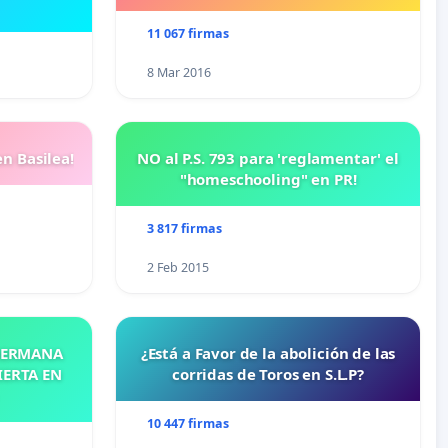
11 067 firmas
8 Mar 2016
n Basilea!
NO al P.S. 793 para 'reglamentar' el
"homeschooling" en PR!
3 817 firmas
2 Feb 2015
 HERMANA
¿Está a Favor de la abolición de las
IERTA EN
corridas de Toros en S.L.P?
10 447 firmas