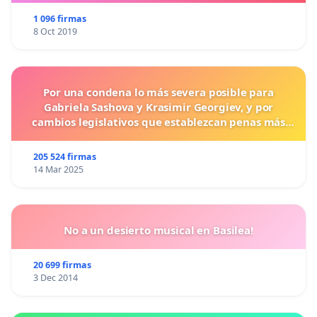
1 096 firmas
8 Oct 2019
Por una condena lo más severa posible para
Gabriela Sashova y Krasimir Georgiev, y por
cambios legislativos que establezcan penas más
duras para los crímenes cometidos contra los
animales.
205 524 firmas
14 Mar 2025
No a un desierto musical en Basilea!
20 699 firmas
3 Dec 2014