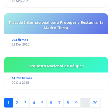
18 May 2021
Tratado Internacional para Proteger y Restaurar la
Madre Tierra
294 firmas
22 Dec 2020
Orquesta Nacional de Bélgica
14 788 firmas
20 Oct 2015
1
2
3
4
5
6
7
8
9
...
20