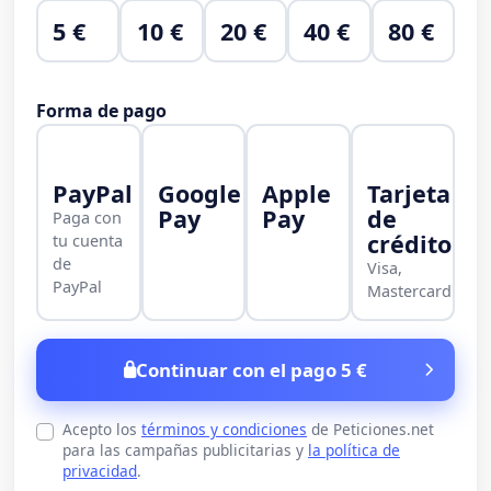
5 €
10 €
20 €
40 €
80 €
Forma de pago
PayPal
Google
Apple
Tarjeta
Pay
Pay
de
Paga con
crédito
tu cuenta
de
Visa,
PayPal
Mastercard
Continuar con el pago 5 €
Acepto los
términos y condiciones
de Peticiones.net
para las campañas publicitarias y
la política de
privacidad
.