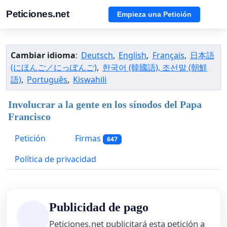
Peticiones.net
Empieza una Petición
Cambiar idioma
:
Deutsch
,
English
,
Français
,
日本語
(にほんご／にっぽんご)
,
한국어 (韓國語), 조선말 (朝鮮
語)
,
Português
,
Kiswahili
Involucrar a la gente en los sínodos del Papa
Francisco
Petición
Firmas
647
Política de privacidad
Publicidad de pago
Peticiones.net publicitará esta petición a