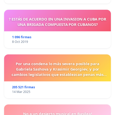
? ESTÁS DE ACUERDO EN UNA INVASION A CUBA POR
UNA BRIGADA COMPUESTA POR CUBANOS?
1 096 firmas
8 Oct 2019
Por una condena lo más severa posible para
Gabriela Sashova y Krasimir Georgiev, y por
cambios legislativos que establezcan penas más
duras para los crímenes cometidos contra los
animales.
205 521 firmas
14 Mar 2025
No a un desierto musical en Basilea!