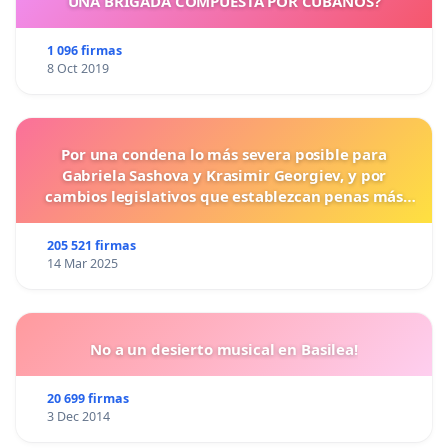
UNA BRIGADA COMPUESTA POR CUBANOS?
1 096 firmas
8 Oct 2019
Por una condena lo más severa posible para
Gabriela Sashova y Krasimir Georgiev, y por
cambios legislativos que establezcan penas más
duras para los crímenes cometidos contra los
animales.
205 521 firmas
14 Mar 2025
No a un desierto musical en Basilea!
20 699 firmas
3 Dec 2014