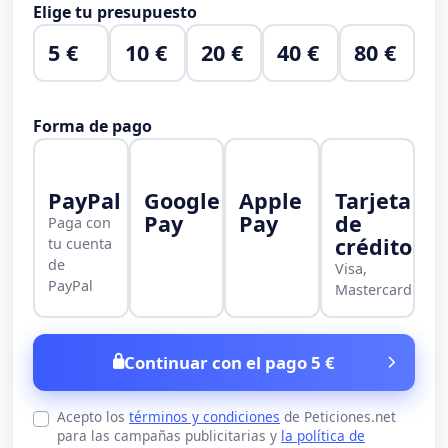
Elige tu presupuesto
5 €
10 €
20 €
40 €
80 €
Forma de pago
PayPal
Google
Apple
Tarjeta
Pay
Pay
de
Paga con
crédito
tu cuenta
de
Visa,
PayPal
Mastercard
Continuar con el pago 5 €
Acepto los
términos y condiciones
de Peticiones.net
para las campañas publicitarias y
la política de