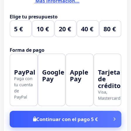
Más información...
Elige tu presupuesto
5 €
10 €
20 €
40 €
80 €
Forma de pago
PayPal
Google
Apple
Tarjeta
Pay
Pay
de
Paga con
crédito
tu cuenta
de
Visa,
PayPal
Mastercard
Continuar con el pago 5 €