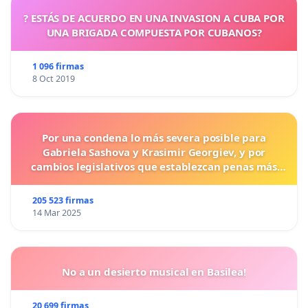
? ESTÁS DE ACUERDO EN UNA INVASION A CUBA POR
UNA BRIGADA COMPUESTA POR CUBANOS?
1 096 firmas
8 Oct 2019
Por una condena lo más severa posible para
Gabriela Sashova y Krasimir Georgiev, y por
cambios legislativos que establezcan penas más
duras para los crímenes cometidos contra los
animales.
205 523 firmas
14 Mar 2025
No a un desierto musical en Basilea!
20 699 firmas