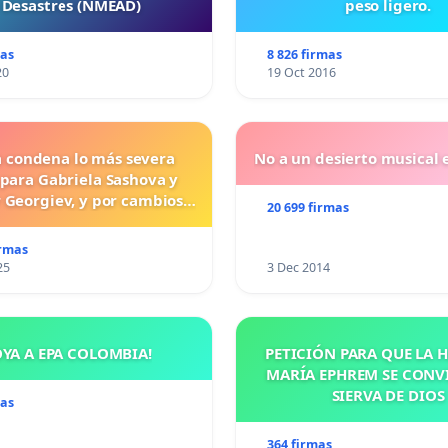
 Desastres (NMEAD)
peso ligero.
mas
8 826 firmas
20
19 Oct 2016
a condena lo más severa
No a un desierto musical e
 para Gabriela Sashova y
 Georgiev, y por cambios
20 699 firmas
vos que establezcan penas
uras para los crímenes
irmas
os contra los animales.
25
3 Dec 2014
OYA A EPA COLOMBIA!
PETICIÓN PARA QUE LA
MARÍA EPHREM SE CONV
SIERVA DE DIOS
mas
364 firmas