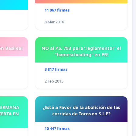
11 067 firmas
8 Mar 2016
n Basilea!
NO al P.S. 793 para 'reglamentar' el
"homeschooling" en PR!
3 817 firmas
2 Feb 2015
 HERMANA
¿Está a Favor de la abolición de las
IERTA EN
corridas de Toros en S.L.P?
10 447 firmas