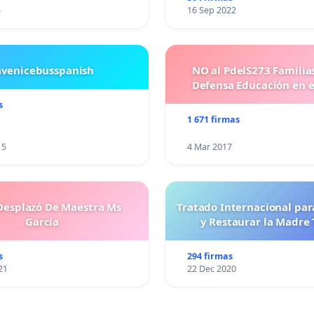
5
16 Sep 2022
avenicebusspanish
NO al PdelS273 Familia
Defensa Educación en e
s
1 671 firmas
15
4 Mar 2017
esplazó De Maestra Ms
Tratado Internacional par
García
y Restaurar la Madre 
s
294 firmas
21
22 Dec 2020