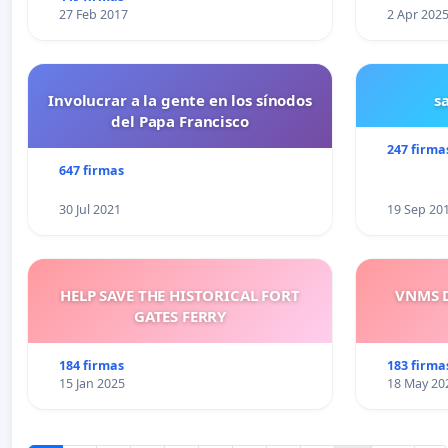
27 Feb 2017
2 Apr 202
Involucrar a la gente en los sínodos
s
del Papa Francisco
247 firma
647 firmas
30 Jul 2021
19 Sep 20
HELP SAVE THE HISTORICAL FORT
VNMS D
GATES FERRY
184 firmas
183 firma
15 Jan 2025
18 May 20