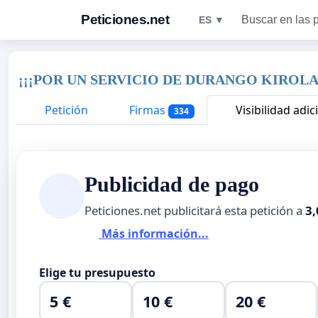
Peticiones.net
Buscar en las 
ES ▼
¡¡¡POR UN SERVICIO DE DURANGO KIROLA
Petición
Firmas
Visibilidad adic
334
Publicidad de pago
Peticiones.net publicitará esta petición a
3,
Más información...
Elige tu presupuesto
5 €
10 €
20 €