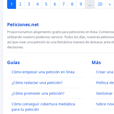
1
2
3
4
5
6
7
8
9
...
20
»
Peticiones.net
Proporcionamos alojamiento gratis para peticiones en línea. Comienza 
utilizando nuestro poderoso servicio. Todos los días, nuestras petici
así que crear una petición es una fantástica manera de destacar ante e
decisiones.
Guías
Más
Cómo empezar una petición en línea
Crear una 
¿Cómo redactar una petición?
Política d
¿Cómo promover una petición?
Gestionar 
Cómo conseguir cobertura mediática
Sobre nos
para tu petición