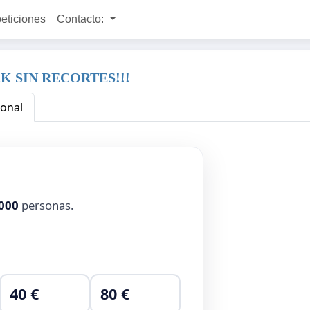
peticiones
Contacto:
K SIN RECORTES!!!
ional
000
personas.
40 €
80 €