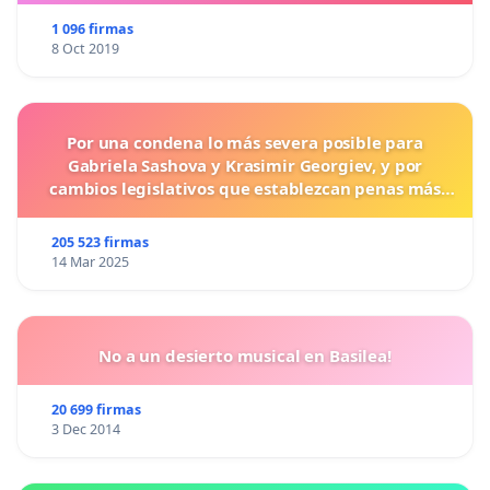
1 096 firmas
8 Oct 2019
Por una condena lo más severa posible para
Gabriela Sashova y Krasimir Georgiev, y por
cambios legislativos que establezcan penas más
duras para los crímenes cometidos contra los
animales.
205 523 firmas
14 Mar 2025
No a un desierto musical en Basilea!
20 699 firmas
3 Dec 2014