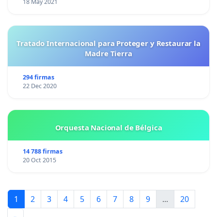
18 May 2021
Tratado Internacional para Proteger y Restaurar la
Madre Tierra
294 firmas
22 Dec 2020
Orquesta Nacional de Bélgica
14 788 firmas
20 Oct 2015
1
2
3
4
5
6
7
8
9
...
20