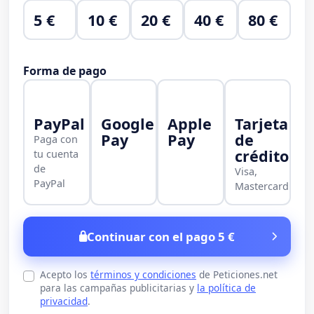
5 €
10 €
20 €
40 €
80 €
Forma de pago
PayPal
Google
Apple
Tarjeta
Pay
Pay
de
Paga con
crédito
tu cuenta
de
Visa,
PayPal
Mastercard
Continuar con el pago 5 €
Acepto los
términos y condiciones
de Peticiones.net
para las campañas publicitarias y
la política de
privacidad
.