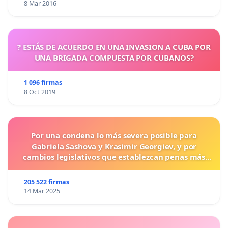
8 Mar 2016
? ESTÁS DE ACUERDO EN UNA INVASION A CUBA POR
UNA BRIGADA COMPUESTA POR CUBANOS?
1 096 firmas
8 Oct 2019
Por una condena lo más severa posible para
Gabriela Sashova y Krasimir Georgiev, y por
cambios legislativos que establezcan penas más
duras para los crímenes cometidos contra los
animales.
205 522 firmas
14 Mar 2025