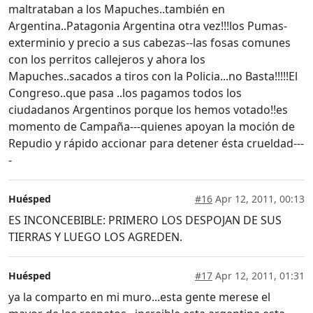
maltrataban a los Mapuches..también en
Argentina..Patagonia Argentina otra vez!!!los Pumas-
exterminio y precio a sus cabezas--las fosas comunes
con los perritos callejeros y ahora los
Mapuches..sacados a tiros con la Policia...no Basta!!!!!El
Congreso..que pasa ..los pagamos todos los
ciudadanos Argentinos porque los hemos votado!!es
momento de Campaña---quienes apoyan la moción de
Repudio y rápido accionar para detener ésta crueldad---
-
Huésped
#16
Apr 12, 2011, 00:13
ES INCONCEBIBLE: PRIMERO LOS DESPOJAN DE SUS
TIERRAS Y LUEGO LOS AGREDEN.
Huésped
#17
Apr 12, 2011, 01:31
ya la comparto en mi muro...esta gente merese el