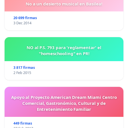
No a un desierto musical en Basilea!
20 699 firmas
3 Dec 2014
NO al P.S. 793 para 'reglamentar' el
"homeschooling" en PR!
3 817 firmas
2 Feb 2015
Apoyo al Proyecto American Dream Miami Centro
Comercial, Gastronómico, Cultural y de
Entretenimiento Familiar
449 firmas