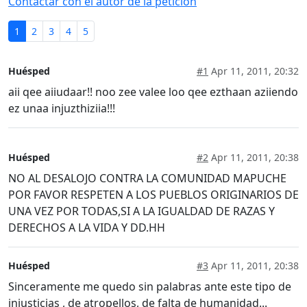
Contactar con el autor de la petición
1
2
3
4
5
Huésped
#1
Apr 11, 2011, 20:32
aii qee aiiudaar!! noo zee valee loo qee ezthaan aziiendo
ez unaa injuzthiziia!!!
Huésped
#2
Apr 11, 2011, 20:38
NO AL DESALOJO CONTRA LA COMUNIDAD MAPUCHE
POR FAVOR RESPETEN A LOS PUEBLOS ORIGINARIOS DE
UNA VEZ POR TODAS,SI A LA IGUALDAD DE RAZAS Y
DERECHOS A LA VIDA Y DD.HH
Huésped
#3
Apr 11, 2011, 20:38
Sinceramente me quedo sin palabras ante este tipo de
injusticias , de atropellos, de falta de humanidad...