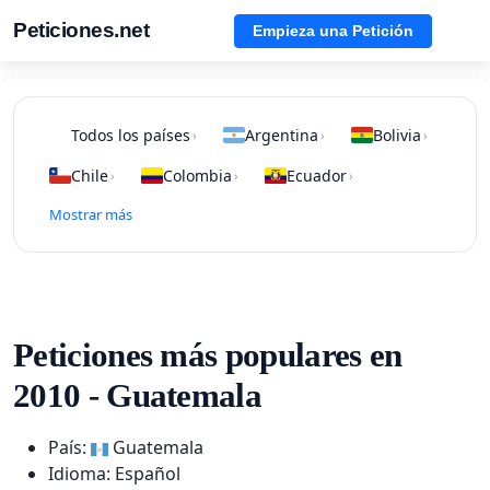
Peticiones.net
Empieza una Petición
Todos los países
Argentina
Bolivia
›
›
›
Chile
Colombia
Ecuador
›
›
›
Mostrar más
Peticiones más populares en
2010 - Guatemala
País:
Guatemala
Idioma: Español