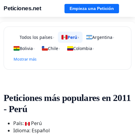
Peticiones.net
Empieza una Petición
Todos los países
Perú
Argentina
›
›
›
Bolivia
Chile
Colombia
›
›
›
Mostrar más
Peticiones más populares en 2011
- Perú
País:
Perú
Idioma: Español