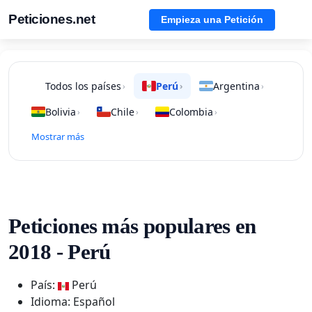
Peticiones.net
Empieza una Petición
Todos los países
Perú
Argentina
›
›
›
Bolivia
Chile
Colombia
›
›
›
Mostrar más
Peticiones más populares en
2018 - Perú
País:
Perú
Idioma: Español