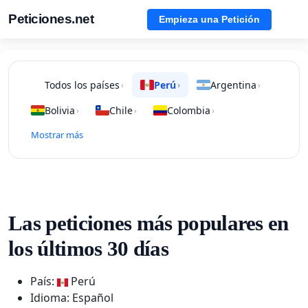
Peticiones.net
Empieza una Petición
Todos los países
Perú
Argentina
›
›
›
Bolivia
Chile
Colombia
›
›
›
Mostrar más
Las peticiones más populares en
los últimos 30 días
País:
Perú
Idioma: Español