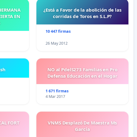
 HERMANA
¿Está a Favor de la abolición de las
IERTA EN
corridas de Toros en S.L.P?
S
10 447 firmas
26 May 2012
ish
NO al PdelS273 Familias en Pro
Defensa Educación en el Hogar
1 671 firmas
4 Mar 2017
CAL FORT
VNMS Desplazó De Maestra Ms
García