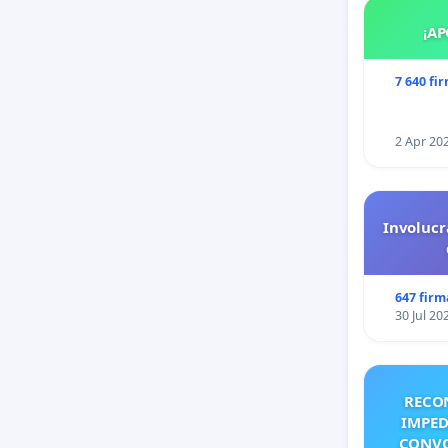
¡AP
De Uste
7 640 fi
Siguen l
2 Apr 20
Involucr
647 firm
30 Jul 20
RECO
IMPED
CONVO