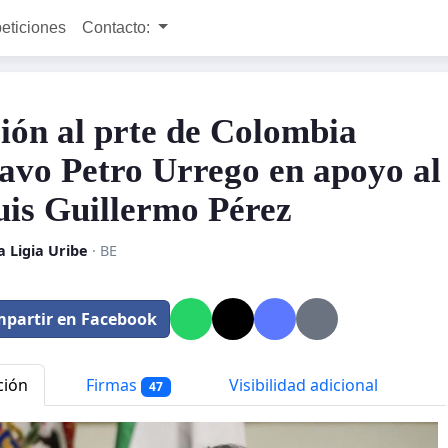
peticiones
Contacto:
ción al prte de Colombia
avo Petro Urrego en apoyo al
uis Guillermo Pérez
 Ligia Uribe
· BE
partir en Facebook
ción
Firmas
Visibilidad adicional
47