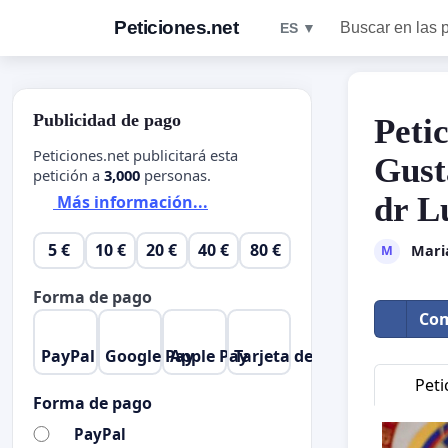
Peticiones.net
Buscar en las 
ES ▼
Publicidad de pago
Peti
Peticiones.net publicitará esta
Gust
petición a
3,000
personas.
dr L
Más información...
5 €
10 €
20 €
40 €
80 €
Maria
M
Forma de pago
Com
PayPal
Google Pay
Apple Pay
Tarjeta de crédito
Peti
Forma de pago
PayPal