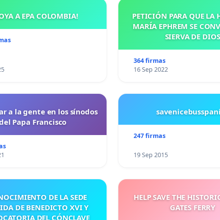
OYA A EPA COLOMBIA!
PETICIÓN PARA QUE LA
d Atentamente
MARÍA EPHREM SE CONV
SIERVA DE DIO
rmas
as firmas.
364 firmas
25
16 Sep 2022
ar a la gente en los sínodos
savenicebusspan
del Papa Francisco
247 firmas
as
21
19 Sep 2015
NOCIMIENTO DE LA SEDE
HELP SAVE THE HISTORI
IDA DE BENEDICTO XVI Y
GATES FERRY
CATORIA DEL CÓNCLAVE