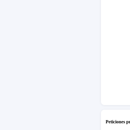
Señor pr
reconoci
el Docto
residió 
amenazas
con su f
Bélgica 
extinto 
Señor pr
quien in
organiza
con vida
montajes
Álvaro U
Peticiones 
El docto