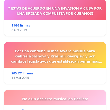
? ESTÁS DE ACUERDO EN UNA INVASION A CUBA POR
UNA BRIGADA COMPUESTA POR CUBANOS?
1 096 firmas
8 Oct 2019
Por una condena lo más severa posible para
Gabriela Sashova y Krasimir Georgiev, y por
cambios legislativos que establezcan penas más
duras para los crímenes cometidos contra los
animales.
205 521 firmas
14 Mar 2025
No a un desierto musical en Basilea!