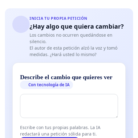
ingresos por entradas, membresías y venta de
merchandising temático.
INICIA TU PROPIA PETICIÓN
¿Hay algo que quiera cambiar?
4. ​Conexión con la Juventud: La influencia de RM es
Los cambios no ocurren quedándose en
clave para desmitificar el arte y hacerlo accesible a
silencio.
las nuevas generaciones, cultivando una
El autor de esta petición alzó la voz y tomó
medidas. ¿Hará usted lo mismo?
apreciación duradera por la cultura en un
segmento demográfico crucial.
Describe el cambio que quieres ver
Con tecnología de IA
​Les solicitamos encarecidamente que consideren
contactar al equipo de Kim Namjoon o a sus
representantes (Big Hit Music/HYBE Corporation)
Escribe con tus propias palabras. La IA
para explorar la viabilidad de traer una exposición a
redactará una petición sólida para ti.