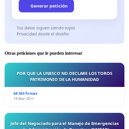
la Ciudad de México.
Generar petición
​México, con su vibrante escena artística y su gran
Tus datos siguen siendo tuyos
Privacidad desde el diseño
base de seguidores de BTS, es el destino ideal para
esta colaboración única. Estamos seguros de que,
con su experiencia y prestigio, podrían ser la
Otras peticiones que le pueden interesar
institución mexicana que logre concretar este
evento histórico.
POR QUE LA UNESCO NO DECLARE LOS TOROS
PATRIMONIO DE LA HUMANIDAD
​Quedamos a su disposición para cualquier reunión,
información adicional o para mostrar el inmenso
68 363 firmas
apoyo que existe en la comunidad para esta
19 Mar 2011
iniciativa.
Jefe del Negociado para el Manejo de Emergencias