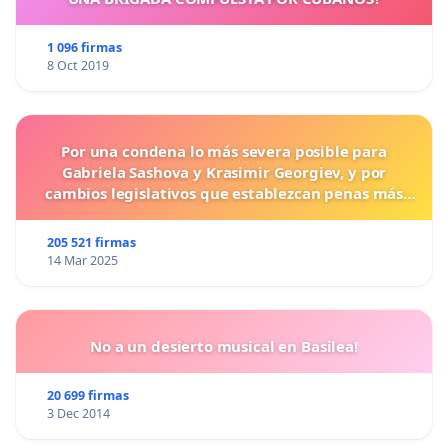
1 096 firmas
8 Oct 2019
Por una condena lo más severa posible para
Gabriela Sashova y Krasimir Georgiev, y por
cambios legislativos que establezcan penas más
duras para los crímenes cometidos contra los
animales.
205 521 firmas
14 Mar 2025
No a un desierto musical en Basilea!
20 699 firmas
3 Dec 2014