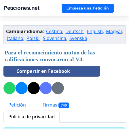
Peticiones.net
Empieza una Petición
Cambiar idioma
:
Čeština
,
Deutsch
,
English
,
Magyar
,
Italiano
,
Polski
,
Slovenčina
,
Svenska
Para el reconocimiento mutuo de las
calificaciones convocaron al V4.
Compartir en Facebook
Petición
Firmas
740
Política de privacidad