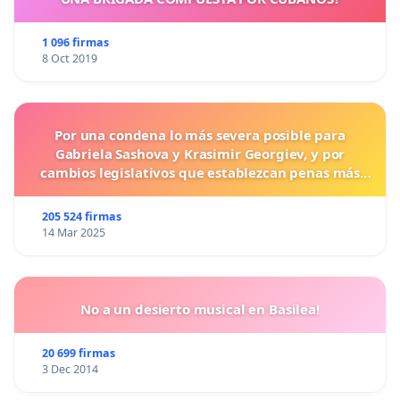
1 096 firmas
8 Oct 2019
Por una condena lo más severa posible para
Gabriela Sashova y Krasimir Georgiev, y por
cambios legislativos que establezcan penas más
duras para los crímenes cometidos contra los
animales.
205 524 firmas
14 Mar 2025
No a un desierto musical en Basilea!
20 699 firmas
3 Dec 2014