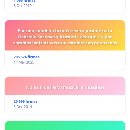
1 096 firmas
8 Oct 2019
Por una condena lo más severa posible para
Gabriela Sashova y Krasimir Georgiev, y por
cambios legislativos que establezcan penas más
duras para los crímenes cometidos contra los
animales.
205 524 firmas
14 Mar 2025
No a un desierto musical en Basilea!
20 699 firmas
3 Dec 2014