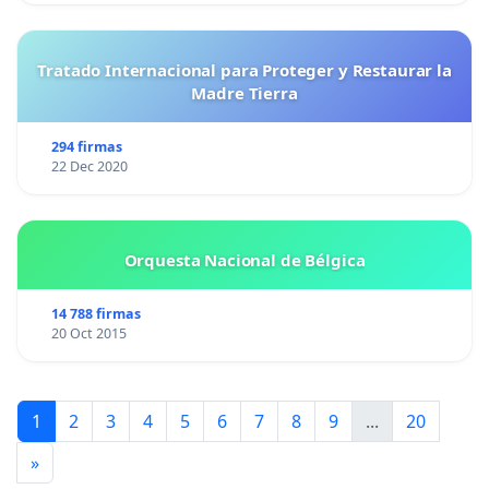
Tratado Internacional para Proteger y Restaurar la
Madre Tierra
294 firmas
22 Dec 2020
Orquesta Nacional de Bélgica
14 788 firmas
20 Oct 2015
1
2
3
4
5
6
7
8
9
...
20
»