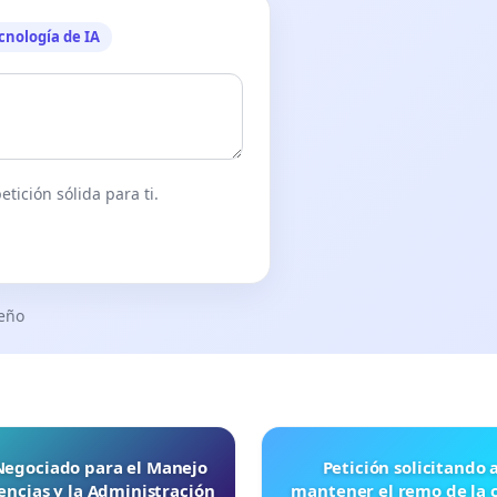
cnología de IA
tición sólida para ti.
seño
 Negociado para el Manejo
Petición solicitando a FISA
ncias y la Administración
mantener el remo de la 