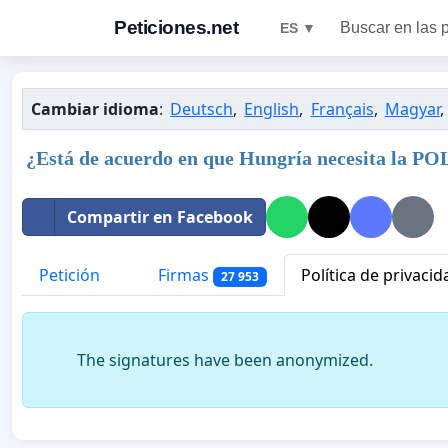
Peticiones.net
Buscar en las 
ES ▼
Cambiar idioma
:
Deutsch
,
English
,
Français
,
Magyar
,
¿Está de acuerdo en que Hungría necesita
Compartir en Facebook
Petición
Firmas
Política de privacid
27 953
The signatures have been anonymized.