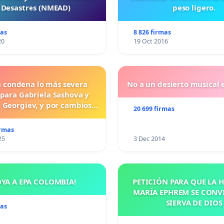
 Desastres (NMEAD)
peso ligero.
mas
8 826 firmas
20
19 Oct 2016
a condena lo más severa
No a un desierto musical e
 para Gabriela Sashova y
 Georgiev, y por cambios
20 699 firmas
vos que establezcan penas
uras para los crímenes
irmas
os contra los animales.
25
3 Dec 2014
OYA A EPA COLOMBIA!
PETICIÓN PARA QUE LA
MARÍA EPHREM SE CONV
SIERVA DE DIOS
mas