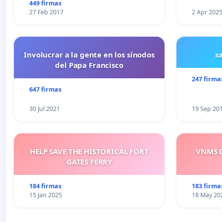
449 firmas
27 Feb 2017
2 Apr 202
Involucrar a la gente en los sínodos
s
del Papa Francisco
247 firma
647 firmas
30 Jul 2021
19 Sep 20
HELP SAVE THE HISTORICAL FORT
VNMS D
GATES FERRY
184 firmas
183 firma
15 Jan 2025
18 May 20