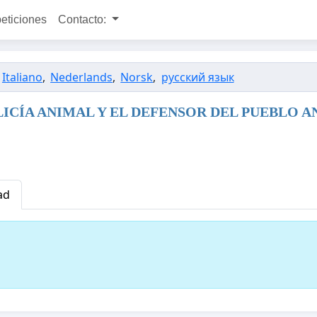
peticiones
Contacto:
Italiano
,
Nederlands
,
Norsk
,
русский язык
 la POLICÍA ANIMAL Y EL DEFENSOR DEL PUEBLO
ad