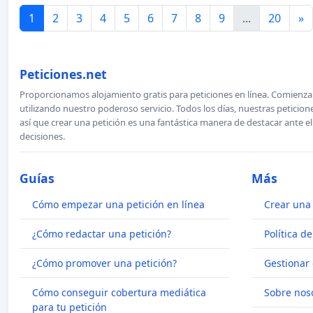
1
2
3
4
5
6
7
8
9
...
20
»
Peticiones.net
Proporcionamos alojamiento gratis para peticiones en línea. Comienza 
utilizando nuestro poderoso servicio. Todos los días, nuestras petici
así que crear una petición es una fantástica manera de destacar ante e
decisiones.
Guías
Más
Cómo empezar una petición en línea
Crear una 
¿Cómo redactar una petición?
Política d
¿Cómo promover una petición?
Gestionar 
Cómo conseguir cobertura mediática
Sobre nos
para tu petición