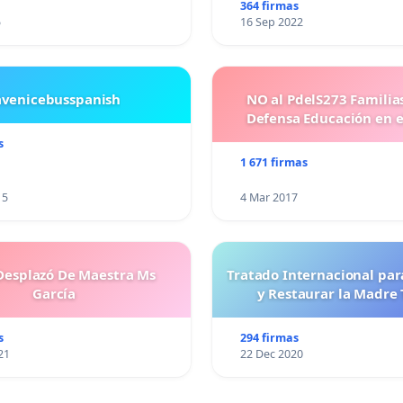
364 firmas
5
16 Sep 2022
avenicebusspanish
NO al PdelS273 Familia
Defensa Educación en e
s
1 671 firmas
15
4 Mar 2017
esplazó De Maestra Ms
Tratado Internacional par
García
y Restaurar la Madre 
s
294 firmas
21
22 Dec 2020