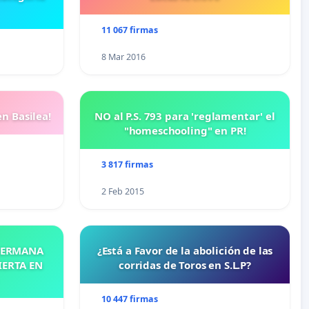
11 067 firmas
8 Mar 2016
n Basilea!
NO al P.S. 793 para 'reglamentar' el
"homeschooling" en PR!
3 817 firmas
2 Feb 2015
 HERMANA
¿Está a Favor de la abolición de las
IERTA EN
corridas de Toros en S.L.P?
10 447 firmas