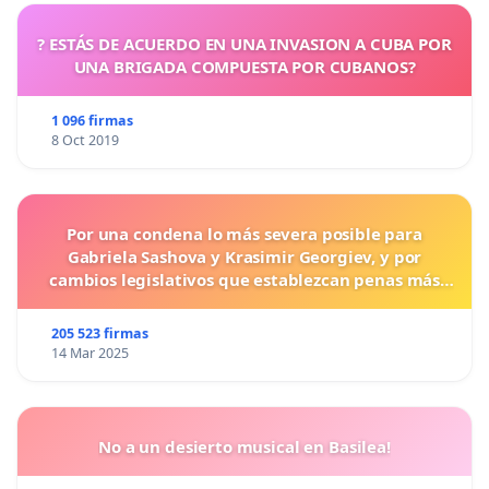
? ESTÁS DE ACUERDO EN UNA INVASION A CUBA POR
UNA BRIGADA COMPUESTA POR CUBANOS?
1 096 firmas
8 Oct 2019
Por una condena lo más severa posible para
Gabriela Sashova y Krasimir Georgiev, y por
cambios legislativos que establezcan penas más
duras para los crímenes cometidos contra los
animales.
205 523 firmas
14 Mar 2025
No a un desierto musical en Basilea!