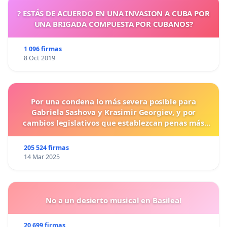
? ESTÁS DE ACUERDO EN UNA INVASION A CUBA POR
UNA BRIGADA COMPUESTA POR CUBANOS?
1 096 firmas
8 Oct 2019
Por una condena lo más severa posible para
Gabriela Sashova y Krasimir Georgiev, y por
cambios legislativos que establezcan penas más
duras para los crímenes cometidos contra los
animales.
205 524 firmas
14 Mar 2025
No a un desierto musical en Basilea!
20 699 firmas