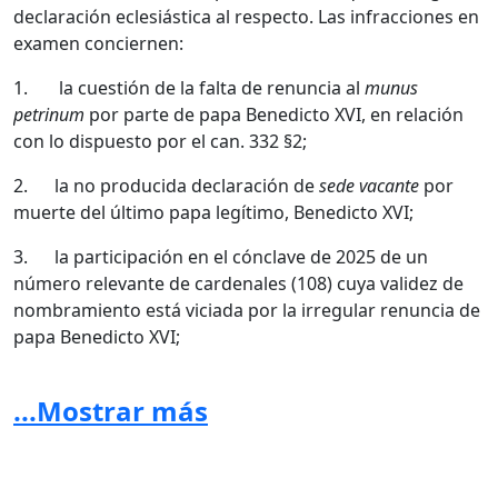
declaración eclesiástica al respecto. Las infracciones en
examen conciernen:
1. la cuestión de la falta de renuncia al
munus
petrinum
por parte de papa Benedicto XVI, en relación
con lo dispuesto por el can. 332 §2;
2. la no producida declaración de
sede vacante
por
muerte del último papa legítimo, Benedicto XVI;
3. la participación en el cónclave de 2025 de un
número relevante de cardenales (108) cuya validez de
nombramiento está viciada por la irregular renuncia de
papa Benedicto XVI;
4. el haber excedido el límite máximo de 120 electores
...Mostrar más
previsto por la normativa vigente;
5. circunstancias, no oficialmente desmentidas,
relativas a violaciones de las normas sobre el secreto y