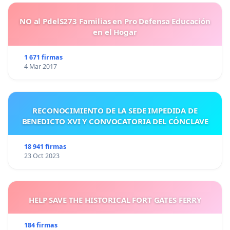
incertidumbre jurídica; garantizar la plena certeza
sobre la titularidad del
munus petrinum
.
NO al PdelS273 Familias en Pro Defensa Educación
en el Hogar
Con observancia, Los siguientes firmantes.
1 671 firmas
4 Mar 2017
RECONOCIMIENTO DE LA SEDE IMPEDIDA DE
BENEDICTO XVI Y CONVOCATORIA DEL CÓNCLAVE
18 941 firmas
23 Oct 2023
HELP SAVE THE HISTORICAL FORT GATES FERRY
184 firmas