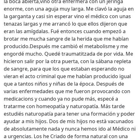
la boca abierta,vino otra enfermera con un jeringa
enorme, con una aguja muy larga. Me clavó la aguja en
la garganta y casi sin esperar vino el médico con unas
tenazas largas y me arrancó lo que ellos dijeron que
eran las amígdalas. Fué entonces cuando empezó a
brotar me mucha sangre de la herida que me habían
producido.Después me cambió el metabolisme y me
engordé mucho. Quedé traumatitzada de por vida. Me
hicieron salir por la otra puerta, con la sábana repleta
de sangre, para que los que estaban esperando no
vieran el acto criminal que me habían producido igual
que a tantos niños y niñas de la época. Después de
varias enfermedades que me fueron provocando con
medicacions y cuando ya no pude más, especé a
tratarme con homeopatía y naturopatía. Más tarde
estudiés naturopatía para tener una formación y poder
ayudar a mis hijos. Dos de mis hijos no està vacunados
de absolutamente nada y nunca hemos ido al Médico ni
a urgencias. Los he Criado de forma natural con una