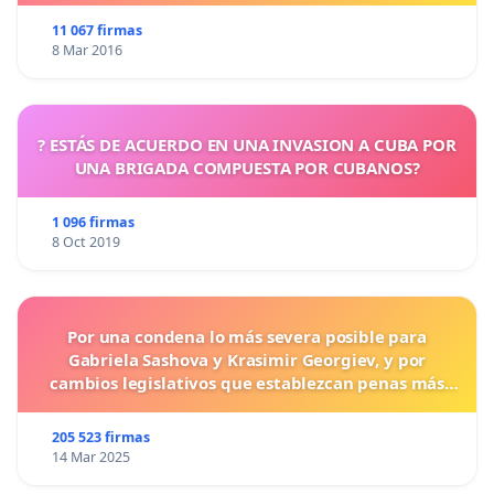
11 067 firmas
8 Mar 2016
? ESTÁS DE ACUERDO EN UNA INVASION A CUBA POR
UNA BRIGADA COMPUESTA POR CUBANOS?
1 096 firmas
8 Oct 2019
Por una condena lo más severa posible para
Gabriela Sashova y Krasimir Georgiev, y por
cambios legislativos que establezcan penas más
duras para los crímenes cometidos contra los
animales.
205 523 firmas
14 Mar 2025