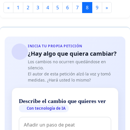
«
1
2
3
4
5
6
7
8
9
»
INICIA TU PROPIA PETICIÓN
¿Hay algo que quiera cambiar?
Los cambios no ocurren quedándose en
silencio.
El autor de esta petición alzó la voz y tomó
medidas. ¿Hará usted lo mismo?
Describe el cambio que quieres ver
Con tecnología de IA