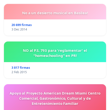
No a un desierto musical en Basilea!
20 699 firmas
3 Dec 2014
NO al P.S. 793 para 'reglamentar' el
"homeschooling" en PR!
3 817 firmas
2 Feb 2015
Apoyo al Proyecto American Dream Miami Centro
Comercial, Gastronómico, Cultural y de
Entretenimiento Familiar