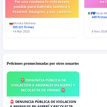
Por una condena lo más severa
no 
posible para Gabriela Sashova y
Krasimir Georgiev, y por cambios
💙De-Je-M
legislativos que establezcan penas
449 firma
más duras para los crímenes
Monika Misheva
cometidos contra los animales.
205 521 firmas
14 Mar 2025
8 Nov 202
Peticiones promocionadas por otros usuarios
🚨 DENUNCIA PÚBLICA DE
VIOLACION A ANIMALES EN ASERRÍ Y
RECOLECTA DE FIRMAS 🚨
🚨 DENUNCIA PÚBLICA DE VIOLACION
A ANIMALES EN ASERRÍ Y RECOLECTA