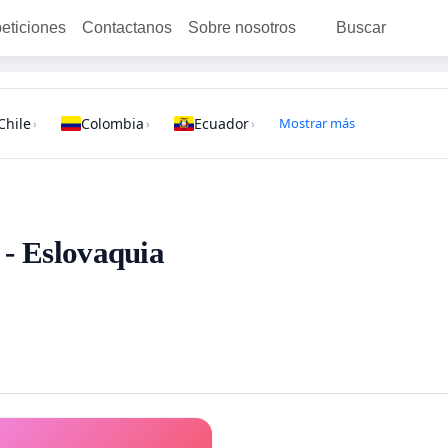
peticiones
Contactanos
Sobre nosotros
Buscar
Chile
Colombia
Ecuador
Mostrar más
›
›
›
 - Eslovaquia