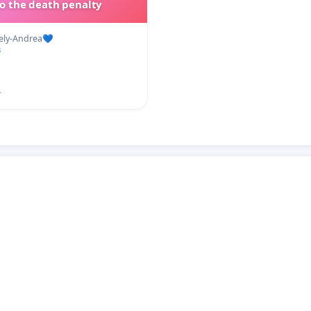
to the death penalty
ely-Andrea💙
s
4