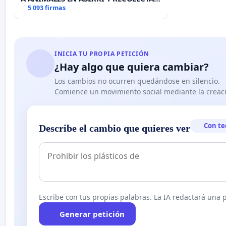
DE FIRMAS 🚨
5 093 firmas
INICIA TU PROPIA PETICIÓN
¿Hay algo que quiera cambiar?
Los cambios no ocurren quedándose en silencio.
Comience un movimiento social mediante la creaci
Con te
Describe el cambio que quieres ver
Escribe con tus propias palabras. La IA redactará una pe
Generar petición