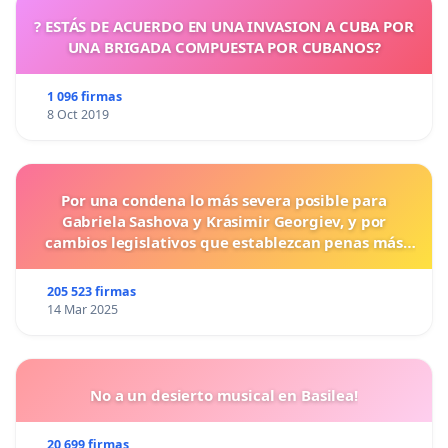
? ESTÁS DE ACUERDO EN UNA INVASION A CUBA POR
UNA BRIGADA COMPUESTA POR CUBANOS?
1 096 firmas
8 Oct 2019
Por una condena lo más severa posible para
Gabriela Sashova y Krasimir Georgiev, y por
cambios legislativos que establezcan penas más
duras para los crímenes cometidos contra los
animales.
205 523 firmas
14 Mar 2025
No a un desierto musical en Basilea!
20 699 firmas