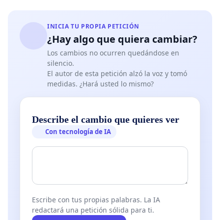
podía mirar la Bahía, sentir la brisa y seguir
perteneciendo, incluso en tierra, al paisaje náutico
INICIA TU PROPIA PETICIÓN
y sentimental de Cádiz.
¿Hay algo que quiera cambiar?
Los cambios no ocurren quedándose en
Solicitamos, por tanto, que ese espacio pueda
silencio.
recibir la denominación de
Plaza y Mirador Javier
El autor de esta petición alzó la voz y tomó
Vallejo Muñoz “Mazinger”
, o la fórmula que
medidas. ¿Hará usted lo mismo?
técnicamente estime más adecuada el
Ayuntamiento de Cádiz, como homenaje
Describe el cambio que quieres ver
permanente a una persona muy querida por la
Con tecnología de IA
ciudad, por el Real Club Náutico, por la comunidad
de la vela y por todos aquellos que tuvieron la
fortuna de compartir con él algún tramo de la vida.
Estamos convencidos de que esta iniciativa no
responde únicamente al deseo legítimo de un
Escribe con tus propias palabras. La IA
redactará una petición sólida para ti.
grupo de amigos, sino también al reconocimiento