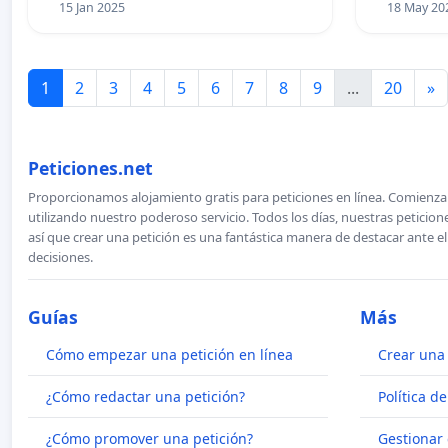
15 Jan 2025
18 May 20
1
2
3
4
5
6
7
8
9
...
20
»
Peticiones.net
Proporcionamos alojamiento gratis para peticiones en línea. Comienza 
utilizando nuestro poderoso servicio. Todos los días, nuestras petici
así que crear una petición es una fantástica manera de destacar ante e
decisiones.
Guías
Más
Cómo empezar una petición en línea
Crear una 
¿Cómo redactar una petición?
Política d
¿Cómo promover una petición?
Gestionar 