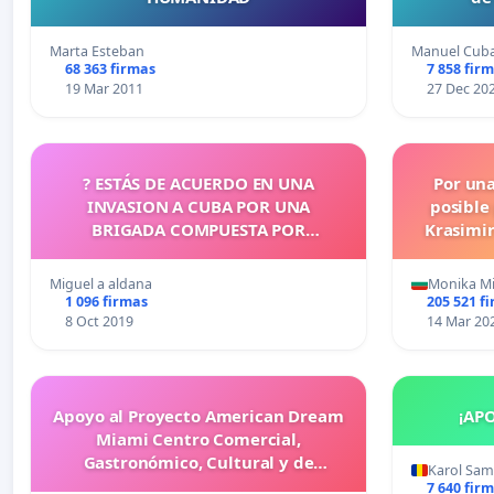
Marta Esteban
Manuel Cub
68 363 firmas
7 858 fir
19 Mar 2011
27 Dec 20
? ESTÁS DE ACUERDO EN UNA
Por un
INVASION A CUBA POR UNA
posible
BRIGADA COMPUESTA POR
Krasimir
CUBANOS?
legislati
más d
Miguel a aldana
Monika M
cometid
1 096 firmas
205 521 f
8 Oct 2019
14 Mar 20
Apoyo al Proyecto American Dream
¡AP
Miami Centro Comercial,
Gastronómico, Cultural y de
Karol Sa
Entretenimiento Familiar
7 640 fir