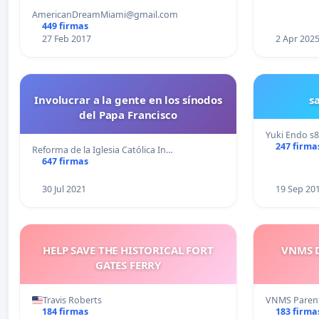
AmericanDreamMiami@gmail.com
449 firmas
27 Feb 2017
2 Apr 202
Involucrar a la gente en los sínodos
s
del Papa Francisco
Yuki Endo
s
247 firma
Reforma de la Iglesia Católica In…
647 firmas
30 Jul 2021
19 Sep 20
HELP SAVE THE HISTORICAL FORT
VNMS D
GATES FERRY
Travis Roberts
VNMS Paren
184 firmas
183 firma