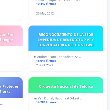
10 447 firmas
26 May 2012
s en Pro
RECONOCIMIENTO DE LA SEDE
l Hogar
IMPEDIDA DE BENEDICTO XVI Y
CONVOCATORIA DEL CÓNCLAVE
Dr. Andrea Cionci, periodista; As…
18 941 firmas
23 Oct 2023
a Proteger
Orquesta Nacional de Bélgica
Tierra
Jan Van Duffel, Nationaal Orkest …
14 788 firmas
ns…