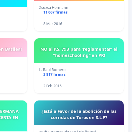
Zsuzsa Hermann
11 067 firmas
8 Mar 2016
n Basilea!
NO al P.S. 793 para 'reglamentar' el
"homeschooling" en PR!
L. Raul Romero
3 817 firmas
2 Feb 2015
 HERMANA
¿Está a Favor de la abolición de las
IERTA EN
corridas de Toros en S.L.P?
antitauromaquía san Luis Potosí