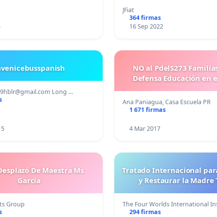
JFiat
364 firmas
5
16 Sep 2022
avenicebusspanish
NO al PdelS273 Familia
Defensa Educación en e
89hblr@gmail.com
Long …
s
Ana Paniagua, Casa Escuela PR
1 671 firmas
15
4 Mar 2017
esplazó De Maestra Ms
Tratado Internacional par
García
y Restaurar la Madre 
ts Group
The Four Worlds International I
s
294 firmas