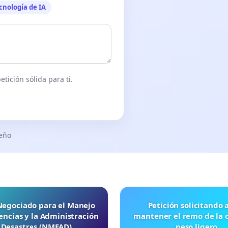
cnología de IA
tición sólida para ti.
seño
 Negociado para el Manejo
Petición solicitando a FISA
ncias y la Administración
mantener el remo de la 
 Desastres (NMEAD)
peso ligero.