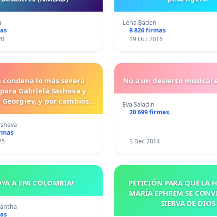
a
Lena Baden
mas
8 826 firmas
20
19 Oct 2016
a condena lo más severa
No a un desierto musical e
 para Gabriela Sashova y
 Georgiev, y por cambios
Eva Saladin
vos que establezcan penas
20 699 firmas
uras para los crímenes
isheva
os contra los animales.
irmas
25
3 Dec 2014
OYA A EPA COLOMBIA!
PETICIÓN PARA QUE LA
MARÍA EPHREM SE CONV
SIERVA DE DIOS
mantha
mas