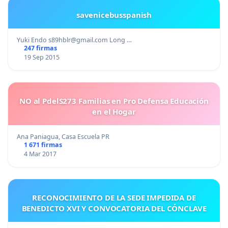
savenicebusspanish
Yuki Endo
s89hblr@gmail.com
Long …
247 firmas
19 Sep 2015
NO al PdelS273 Familias en Pro Defensa Educación
en el Hogar
Ana Paniagua, Casa Escuela PR
1 671 firmas
4 Mar 2017
RECONOCIMIENTO DE LA SEDE IMPEDIDA DE
BENEDICTO XVI Y CONVOCATORIA DEL CÓNCLAVE