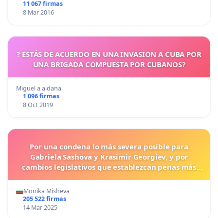
11 067 firmas
8 Mar 2016
? ESTÁS DE ACUERDO EN UNA INVASION A CUBA POR
UNA BRIGADA COMPUESTA POR CUBANOS?
Miguel a aldana
1 096 firmas
8 Oct 2019
Por una condena lo más severa posible para
Gabriela Sashova y Krasimir Georgiev, y por
cambios legislativos que establezcan penas más
duras para los crímenes cometidos contra los
animales.
Monika Misheva
205 522 firmas
14 Mar 2025