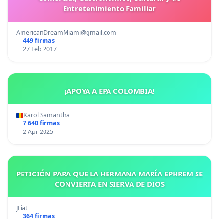
Entretenimiento Familiar
AmericanDreamMiami@gmail.com
449 firmas
27 Feb 2017
¡APOYA A EPA COLOMBIA!
Karol Samantha
7 640 firmas
2 Apr 2025
PETICIÓN PARA QUE LA HERMANA MARÍA EPHREM SE
CONVIERTA EN SIERVA DE DIOS
JFiat
364 firmas