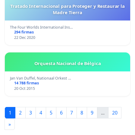
Tratado Internacional para Proteger y Restaurar la
Madre Tierra
The Four Worlds International Ins…
294 firmas
22 Dec 2020
Orquesta Nacional de Bélgica
Jan Van Duffel, Nationaal Orkest …
14 788 firmas
20 Oct 2015
1
2
3
4
5
6
7
8
9
...
20
»