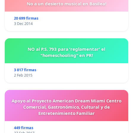
No a un desierto musical en Basilea!
20 699 firmas
3 Dec 2014
NO al P.S. 793 para 'reglamentar' el
"homeschooling" en PR!
3 817 firmas
2 Feb 2015
Apoyo al Proyecto American Dream Miami Centro
Comercial, Gastronómico, Cultural y de
Entretenimiento Familiar
449 firmas