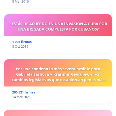
8 Mar 2016
? ESTÁS DE ACUERDO EN UNA INVASION A CUBA POR
UNA BRIGADA COMPUESTA POR CUBANOS?
1 096 firmas
8 Oct 2019
Por una condena lo más severa posible para
Gabriela Sashova y Krasimir Georgiev, y por
cambios legislativos que establezcan penas más
duras para los crímenes cometidos contra los
animales.
205 521 firmas
14 Mar 2025