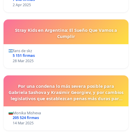
2 Apr 2025
Stray Kids en Argentina: El Sueño Que Vamos a
Cumplir
fans de skz
5 151 firmas
28 Mar 2025
Por una condena lo más severa posible para
Gabriela Sashova y Krasimir Georgiev, y por cambios
legislativos que establezcan penas más duras para
los crímenes cometidos contra los animales.
Monika Misheva
205 524 firmas
14 Mar 2025