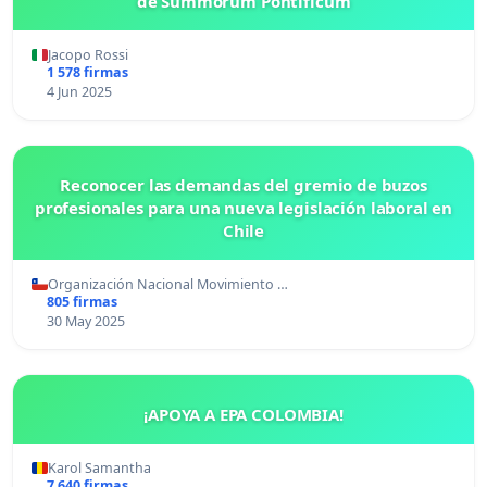
de Summorum Pontificum
Jacopo Rossi
1 578 firmas
4 Jun 2025
Reconocer las demandas del gremio de buzos
profesionales para una nueva legislación laboral en
Chile
Organización Nacional Movimiento …
805 firmas
30 May 2025
¡APOYA A EPA COLOMBIA!
Karol Samantha
7 640 firmas