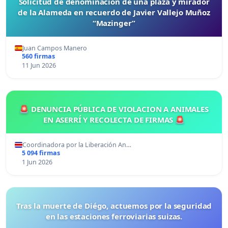
Solicitud de denominación de una plaza y mirador
de la Alameda en recuerdo de Javier Vallejo Muñoz
“Mazinger”
Juan Campos Manero
560 firmas
11 Jun 2026
🚨 DENUNCIA PÚBLICA DE VIOLACION A ANIMALES
EN ASERRÍ Y RECOLECTA DE FIRMAS 🚨
Coordinadora por la Liberación An…
5 094 firmas
1 Jun 2026
Tras la muerte de Diégo, actuemos por la seguridad
en las estaciones ferroviarias suizas.