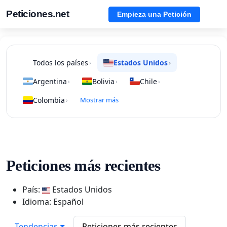
Peticiones.net
Empieza una Petición
Todos los países
Estados Unidos
›
›
Argentina
Bolivia
Chile
›
›
›
Colombia
Mostrar más
›
Peticiones más recientes
País:
Estados Unidos
Idioma: Español
Tendencias
Peticiones más recientes