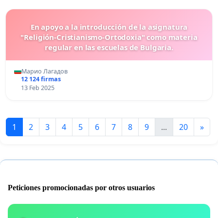
En apoyo a la introducción de la asignatura
"Religión-Cristianismo-Ortodoxia" como materia
regular en las escuelas de Bulgaria.
Марио Лагадов
12 124 firmas
13 Feb 2025
1
2
3
4
5
6
7
8
9
...
20
»
Peticiones promocionadas por otros usuarios