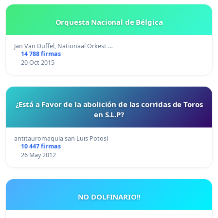
Orquesta Nacional de Bélgica
Jan Van Duffel, Nationaal Orkest …
14 788 firmas
20 Oct 2015
¿Está a Favor de la abolición de las corridas de Toros
en S.L.P?
antitauromaquía san Luis Potosí
10 447 firmas
26 May 2012
NO DOLFINARIO!!