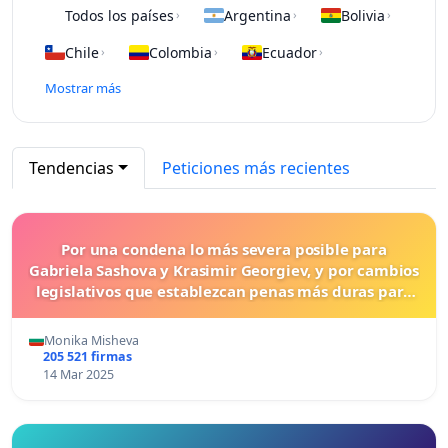
Todos los países
Argentina
Bolivia
›
›
›
Chile
Colombia
Ecuador
›
›
›
Mostrar más
Tendencias
Peticiones más recientes
Por una condena lo más severa posible para
Gabriela Sashova y Krasimir Georgiev, y por cambios
legislativos que establezcan penas más duras para
los crímenes cometidos contra los animales.
Monika Misheva
205 521 firmas
14 Mar 2025