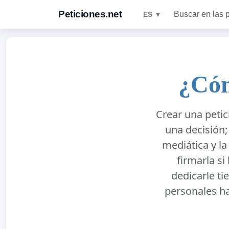
Peticiones.net
Buscar en las 
ES ▼
¿Cóm
Crear una petic
una decisión;
mediática y l
firmarla si
dedicarle ti
personales h