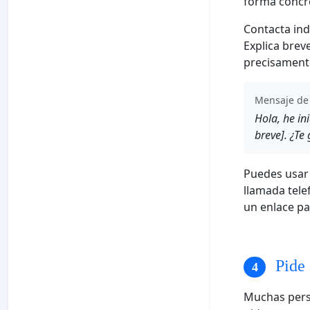
forma concr
Contacta ind
Explica brev
precisamente
Mensaje de
Hola, he in
breve]. ¿Te
Puedes usar 
llamada tele
un enlace pa
Pide 
Muchas pers