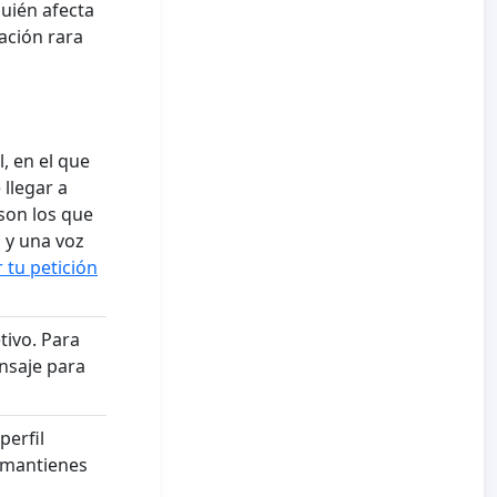
quién afecta
ación rara
, en el que
 llegar a
son los que
 y una voz
tu petición
tivo. Para
ensaje para
perfil
í mantienes