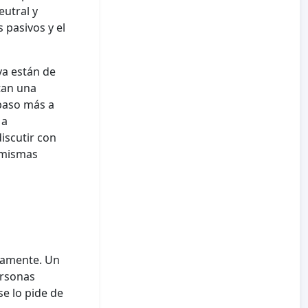
utral y
 pasivos y el
ya están de
tan una
 paso más a
 a
discutir con
 mismas
ctamente. Un
ersonas
e lo pide de