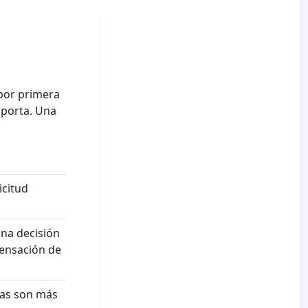
por primera
mporta. Una
icitud
una decisión
sensación de
das son más