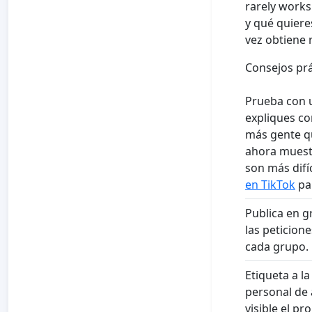
rarely works
y qué quiere
vez obtiene 
Consejos prá
Prueba con u
expliques co
más gente qu
ahora muestr
son más difí
en TikTok
pa
Publica en g
las peticion
cada grupo.
Etiqueta a l
personal de 
visible el p