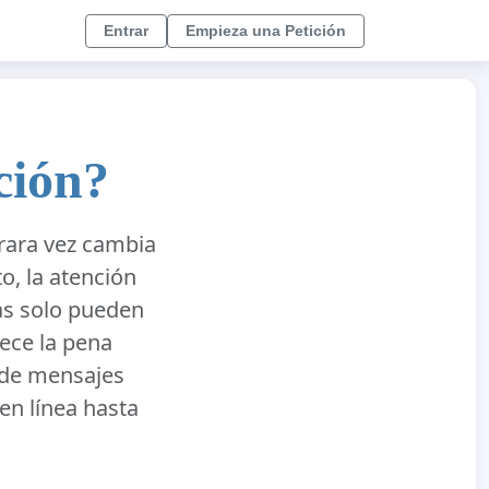
Entrar
Empieza una Petición
ción?
 rara vez cambia
o, la atención
as solo pueden
rece la pena
esde mensajes
n línea hasta