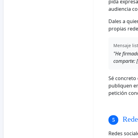
pida expresa
audiencia co
Dales a quie
propias rede
Mensaje lis
"He firmado
comparte: [
Sé concreto 
publiquen en
petición con
Redes
Redes sociale