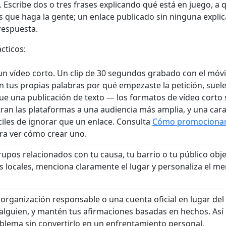
. Escribe dos o tres frases explicando qué está en juego, a 
s que haga la gente; un enlace publicado sin ninguna explic
respuesta.
cticos:
n vídeo corto. Un clip de 30 segundos grabado con el móvil
n tus propias palabras por qué empezaste la petición, suele
e una publicación de texto — los formatos de vídeo corto 
an las plataformas a una audiencia más amplia, y una cara
ciles de ignorar que un enlace. Consulta
Cómo promocionar 
ra ver cómo crear uno.
rupos relacionados con tu causa, tu barrio o tu público obje
es locales, menciona claramente el lugar y personaliza el m
a organización responsable o una cuenta oficial en lugar del 
alguien, y mantén tus afirmaciones basadas en hechos. As
roblema sin convertirlo en un enfrentamiento personal.