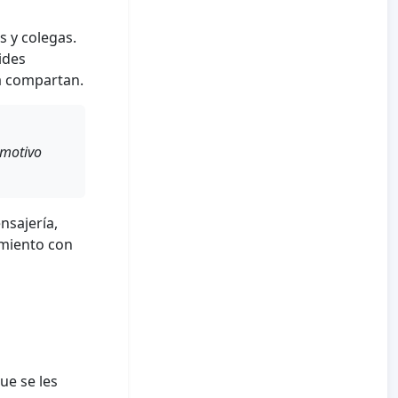
s y colegas.
ides
a compartan.
[motivo
nsajería,
imiento con
ue se les