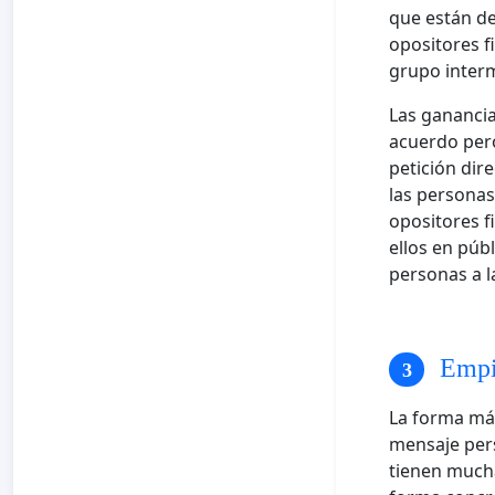
que están de
opositores f
grupo interm
Las ganancia
acuerdo per
petición dir
las persona
opositores f
ellos en púb
personas a l
Empie
La forma más
mensaje pers
tienen mucha