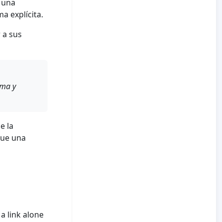
 una
a explícita.
 a sus
rma y
e la
que una
a link alone