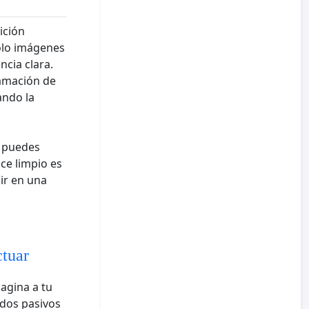
ición
olo imágenes
ncia clara.
lamación de
ando la
o puedes
ace limpio es
ir en una
ctuar
agina a tu
ados pasivos