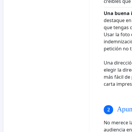
creíbles que
Una buena 
destaque en 
que tengas d
Usar la foto
indemnizació
petición no 
Una direcció
elegir la dir
más fácil de
carta impres
Apunt
No merece la
audiencia en