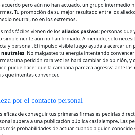
 acuerdo pero aún no han actuado, un grupo intermedio ne
irmes. Tu promoción da su mejor resultado entre los aliados
edio neutral, no en los extremos.
s más fáciles vienen de los
aliados pasivos
: personas que 
o simplemente aún no han firmado. A menudo, solo necesi
ecta y personal. El impulso visible luego ayuda a acercar un
s
neutrales
. No malgastes tu energía intentando convencer
irmes; una petición rara vez les hará cambiar de opinión, y 
lico puede hacer que la campaña parezca agresiva ante las
as que intentas convencer.
za por el contacto personal
 eficaz de conseguir tus primeras firmas es pedirlas dire
onal supera a una publicación pública casi siempre. Las p
s más probabilidades de actuar cuando alguien conocido s