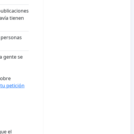
publicaciones
avía tienen
 personas
a gente se
sobre
u petición
que el