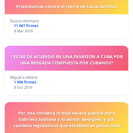
Protestamos contra el cierre de Lucas Archivo
Zsuzsa Hermann
11 067 firmas
8 Mar 2016
? ESTÁS DE ACUERDO EN UNA INVASION A CUBA POR
UNA BRIGADA COMPUESTA POR CUBANOS?
Miguel a aldana
1 096 firmas
8 Oct 2019
Por una condena lo más severa posible para
Gabriela Sashova y Krasimir Georgiev, y por
cambios legislativos que establezcan penas más
duras para los crímenes cometidos contra los