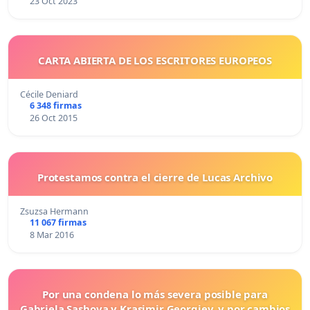
23 Oct 2023
CARTA ABIERTA DE LOS ESCRITORES EUROPEOS
Cécile Deniard
6 348 firmas
26 Oct 2015
Protestamos contra el cierre de Lucas Archivo
Zsuzsa Hermann
11 067 firmas
8 Mar 2016
Por una condena lo más severa posible para
Gabriela Sashova y Krasimir Georgiev, y por cambios