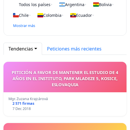
Todos los países
Argentina
Bolivia
›
›
›
Chile
Colombia
Ecuador
›
›
›
Mostrar más
Tendencias
Peticiones más recientes
PETICIÓN A FAVOR DE MANTENER EL ESTUDIO DE 4
AÑOS EN EL INSTITUTO, PARK MLADEZE 5, KOSICE,
ESLOVAQUIA
Mgr. Zuzana Krajcárová
2 571 firmas
7 Dec 2018