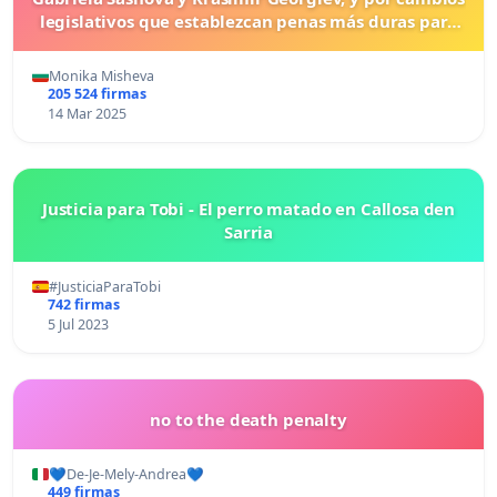
legislativos que establezcan penas más duras para
los crímenes cometidos contra los animales.
Monika Misheva
205 524 firmas
14 Mar 2025
Justicia para Tobi - El perro matado en Callosa den
Sarria
#JusticiaParaTobi
742 firmas
5 Jul 2023
no to the death penalty
💙De-Je-Mely-Andrea💙
449 firmas