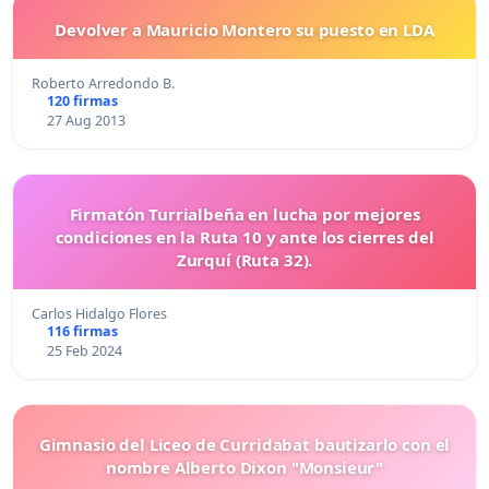
Devolver a Mauricio Montero su puesto en LDA
Roberto Arredondo B.
120 firmas
27 Aug 2013
Firmatón Turrialbeña en lucha por mejores
condiciones en la Ruta 10 y ante los cierres del
Zurquí (Ruta 32).
Carlos Hidalgo Flores
116 firmas
25 Feb 2024
Gimnasio del Liceo de Curridabat bautizarlo con el
nombre Alberto Dixon "Monsieur"