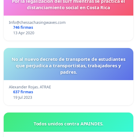
Por la legalización del surf mientras se practica el
distanciamiento social en Costa Rica
Info@chessachasingwaves.com
746 firmas
13 Apr 2020
No al nuevo decreto de transporte de estudiantes
que perjudica a transportistas, trabajadores y
padres.
Alexander Rojas. ATRAE
637 firmas
19 Jul 2023
Todos unidos contra APAINDES.