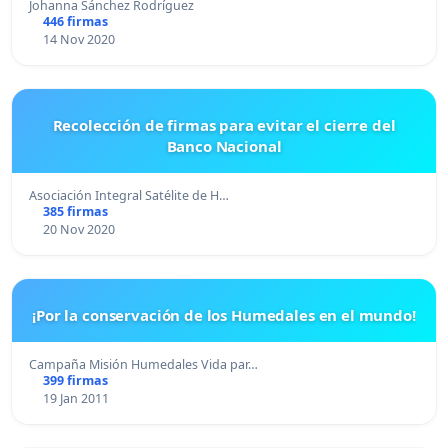
Johanna Sánchez Rodríguez
446 firmas
14 Nov 2020
Recolección de firmas para evitar el cierre del
Banco Nacional
Asociación Integral Satélite de H…
385 firmas
20 Nov 2020
¡Por la conservación de los Humedales en el mundo!
Campaña Misión Humedales Vida par…
399 firmas
19 Jan 2011