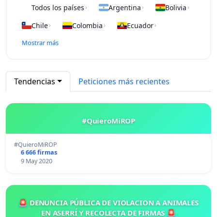
Todos los países
Argentina
Bolivia
›
›
›
Chile
Colombia
Ecuador
›
›
›
Mostrar más
Tendencias
Peticiones más recientes
#QuieroMiROP
#QuieroMiROP
6 666 firmas
9 May 2020
🚨 DENUNCIA PÚBLICA DE VIOLACION A ANIMALES
EN ASERRÍ Y RECOLECTA DE FIRMAS 🚨