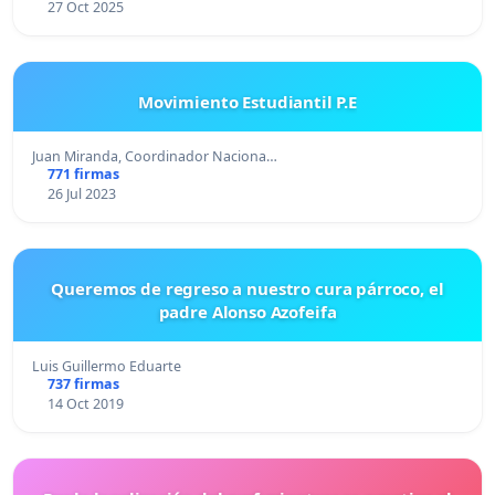
27 Oct 2025
Movimiento Estudiantil P.E
Juan Miranda, Coordinador Naciona…
771 firmas
26 Jul 2023
Queremos de regreso a nuestro cura párroco, el
padre Alonso Azofeifa
Luis Guillermo Eduarte
737 firmas
14 Oct 2019