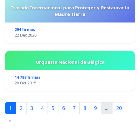
Tratado Internacional para Proteger y Restaurar la
Madre Tierra
294 firmas
22 Dec 2020
Orquesta Nacional de Bélgica
14 788 firmas
20 Oct 2015
1
2
3
4
5
6
7
8
9
...
20
»