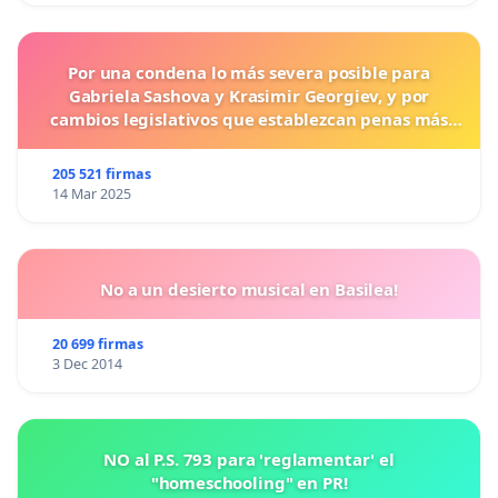
Por una condena lo más severa posible para
Gabriela Sashova y Krasimir Georgiev, y por
cambios legislativos que establezcan penas más
duras para los crímenes cometidos contra los
animales.
205 521 firmas
14 Mar 2025
No a un desierto musical en Basilea!
20 699 firmas
3 Dec 2014
NO al P.S. 793 para 'reglamentar' el
"homeschooling" en PR!