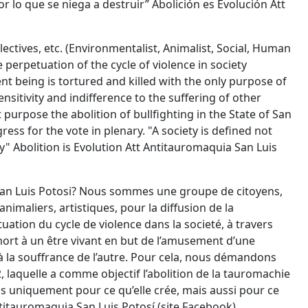
r lo que se niega a destruir” Abolición es Evolución Att
lectives, etc. (Environmentalist, Animalist, Social, Human
e perpetuation of the cycle of violence in society
nt being is tortured and killed with the only purpose of
nsitivity and indifference to the suffering of other
 purpose the abolition of bullfighting in the State of San
ress for the vote in plenary. "A society is defined not
oy" Abolition is Evolution Att Antitauromaquia San Luis
à San Luis Potosi? Nous sommes une groupe de citoyens,
animaliers, artistiques, pour la diffusion de la
uation du cycle de violence dans la societé, à travers
 mort à un être vivant en but de l’amusement d’une
 à la souffrance de l’autre. Pour cela, nous démandons
12, laquelle a comme objectif l’abolition de la tauromachie
pas uniquement pour ce qu’elle crée, mais aussi pour ce
Antitauromaquia San Luis Potosí (site Facebook).