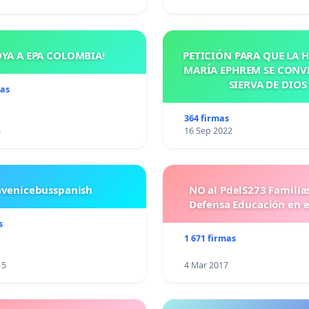
OYA A EPA COLOMBIA!
PETICIÓN PARA QUE LA
MARÍA EPHREM SE CONV
SIERVA DE DIOS
mas
364 firmas
5
16 Sep 2022
avenicebusspanish
NO al PdelS273 Familia
Defensa Educación en e
s
1 671 firmas
15
4 Mar 2017