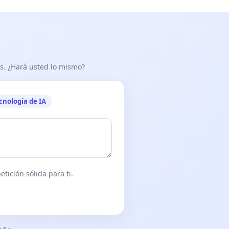
as. ¿Hará usted lo mismo?
cnología de IA
tición sólida para ti.