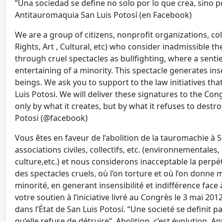
“Una sociedad se define no solo por lo que crea, sino po
Antitauromaquia San Luis Potosí (en Facebook)
We are a group of citizens, nonprofit organizations, col
Rights, Art , Cultural, etc) who consider inadmissible th
through cruel spectacles as bullfighting, where a sentie
entertaining of a minority. This spectacle generates inse
beings. We ask you to support to the law initiatives that
Luis Potosi. We will deliver these signatures to the Cong
only by what it creates, but by what it refuses to destr
Potosi (@facebook)
Vous êtes en faveur de l’abolition de la tauromachie 
associations civiles, collectifs, etc. (environnementales, 
culture,etc.) et nous considerons inacceptable la perpét
des spectacles cruels, où l’on torture et où l’on donne
minorité, en generant insensibilité et indifférence face
votre soutien à l’iniciative livré au Congrès le 3 mai 20
dans l’État de San Luis Potosí. “Une societé se definit 
qu’elle refuse de détruire”. Abolition, c’est évolution. 