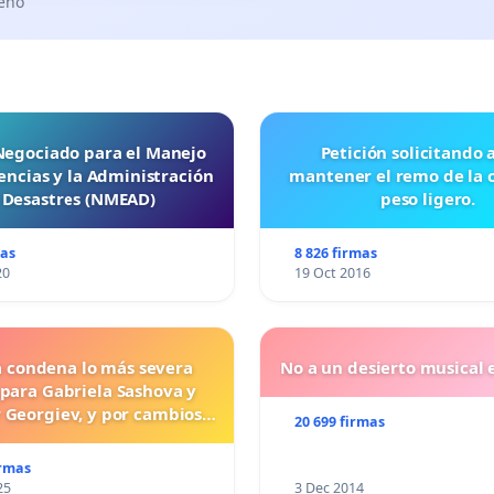
seño
 Negociado para el Manejo
Petición solicitando a FISA
ncias y la Administración
mantener el remo de la 
 Desastres (NMEAD)
peso ligero.
mas
8 826 firmas
20
19 Oct 2016
a condena lo más severa
No a un desierto musical e
 para Gabriela Sashova y
 Georgiev, y por cambios
20 699 firmas
vos que establezcan penas
uras para los crímenes
irmas
os contra los animales.
25
3 Dec 2014