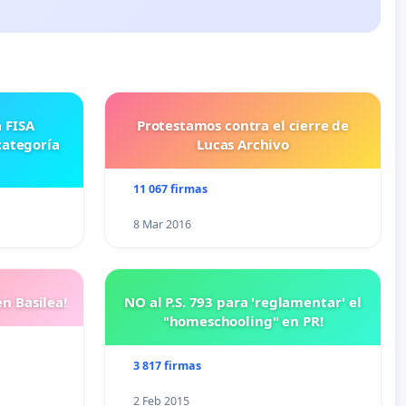
Protestamos contra el cierre de
categoría
Lucas Archivo
11 067 firmas
8 Mar 2016
n Basilea!
NO al P.S. 793 para 'reglamentar' el
"homeschooling" en PR!
3 817 firmas
2 Feb 2015