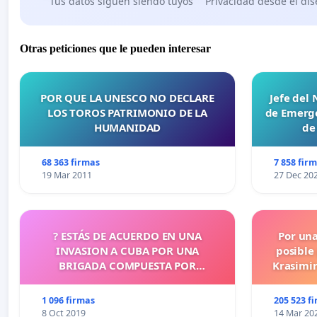
Tus datos siguen siendo tuyos
Privacidad desde el di
Otras peticiones que le pueden interesar
POR QUE LA UNESCO NO DECLARE
Jefe del
LOS TOROS PATRIMONIO DE LA
de Emerge
HUMANIDAD
de
68 363 firmas
7 858 fir
19 Mar 2011
27 Dec 20
? ESTÁS DE ACUERDO EN UNA
Por un
INVASION A CUBA POR UNA
posible
BRIGADA COMPUESTA POR
Krasimir
CUBANOS?
legislati
más d
1 096 firmas
205 523 f
cometid
8 Oct 2019
14 Mar 20