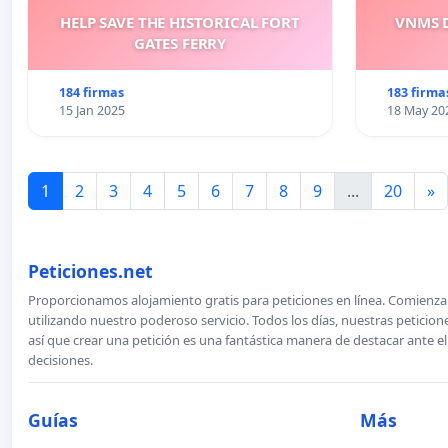
HELP SAVE THE HISTORICAL FORT
VNMS D
GATES FERRY
184 firmas
183 firma
15 Jan 2025
18 May 20
1
2
3
4
5
6
7
8
9
...
20
»
Peticiones.net
Proporcionamos alojamiento gratis para peticiones en línea. Comienza 
utilizando nuestro poderoso servicio. Todos los días, nuestras petici
así que crear una petición es una fantástica manera de destacar ante e
decisiones.
Guías
Más