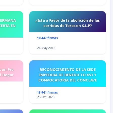
 HERMANA
¿Está a Favor de la abolición de las
IERTA EN
corridas de Toros en S.L.P?
10 447 firmas
26 May 2012
s en Pro
RECONOCIMIENTO DE LA SEDE
l Hogar
IMPEDIDA DE BENEDICTO XVI Y
CONVOCATORIA DEL CÓNCLAVE
18 941 firmas
23 Oct 2023