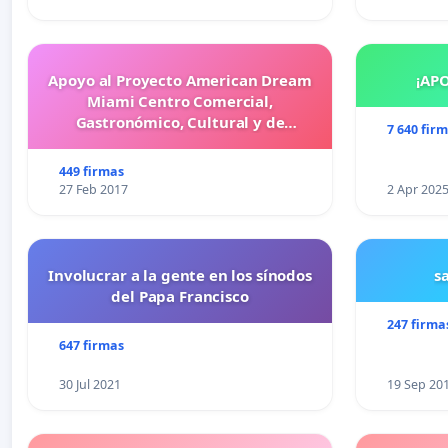
Apoyo al Proyecto American Dream
¡AP
Miami Centro Comercial,
Gastronómico, Cultural y de
7 640 fir
Entretenimiento Familiar
449 firmas
27 Feb 2017
2 Apr 202
Involucrar a la gente en los sínodos
s
del Papa Francisco
247 firma
647 firmas
30 Jul 2021
19 Sep 20