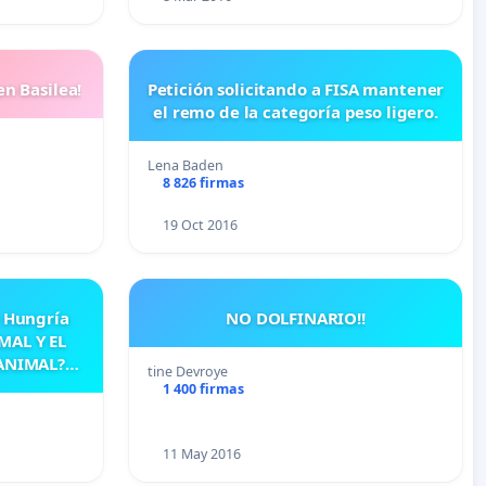
en Basilea!
Petición solicitando a FISA mantener
el remo de la categoría peso ligero.
Lena Baden
8 826 firmas
19 Oct 2016
e Hungría
NO DOLFINARIO!!
MAL Y EL
ANIMAL?
tine Devroye
IERTA)
1 400 firmas
11 May 2016