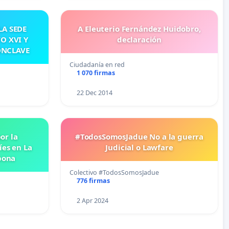
A SEDE
A Eleuterio Fernández Huidobro,
O XVI Y
declaración
ÓNCLAVE
Ciudadanía en red
1 070 firmas
…
22 Dec 2014
or la
#TodosSomosJadue No a la guerra
íes en La
Judicial o Lawfare
pona
Colectivo #TodosSomosJadue
776 firmas
2 Apr 2024