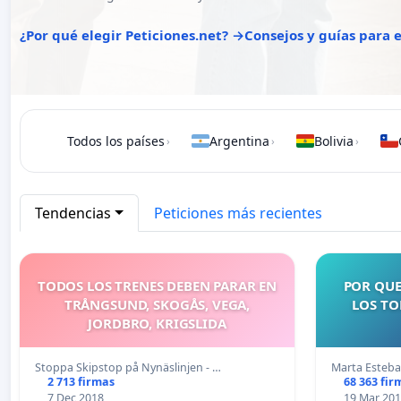
¿Por qué elegir Peticiones.net? →
Consejos y guías para
Todos los países
Argentina
Bolivia
›
›
›
Tendencias
Peticiones más recientes
TODOS LOS TRENES DEBEN PARAR EN
POR QUE
TRÅNGSUND, SKOGÅS, VEGA,
LOS TO
JORDBRO, KRIGSLIDA
Stoppa Skipstop på Nynäslinjen - …
Marta Esteb
2 713 firmas
68 363 fir
7 Dec 2018
19 Mar 20