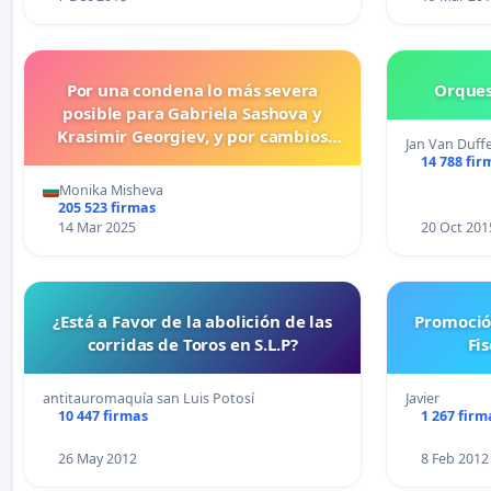
Por una condena lo más severa
Orques
posible para Gabriela Sashova y
Krasimir Georgiev, y por cambios
Jan Van Duffe
legislativos que establezcan penas
14 788 fir
más duras para los crímenes
Monika Misheva
cometidos contra los animales.
205 523 firmas
14 Mar 2025
20 Oct 201
¿Está a Favor de la abolición de las
Promoció
corridas de Toros en S.L.P?
Fi
antitauromaquía san Luis Potosí
Javier
10 447 firmas
1 267 firm
26 May 2012
8 Feb 2012