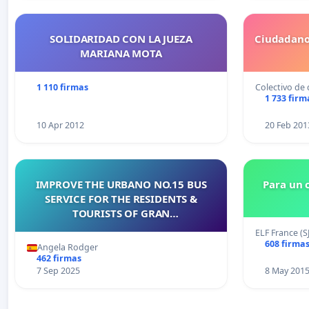
SOLIDARIDAD CON LA JUEZA
Ciudadano
MARIANA MOTA
1 110 firmas
Colectivo de
1 733 firm
10 Apr 2012
20 Feb 201
IMPROVE THE URBANO NO.15 BUS
Para un 
SERVICE FOR THE RESIDENTS &
TOURISTS OF GRAN
ALACANT/MEJORAR EL SERVICIO DE
ELF France (S
AUTOBUSES URBANO NÚMERO 15
608 firma
Angela Rodger
PARA LOS RESIDENTES Y TURISTAS DE
462 firmas
GRAN ALACANT
7 Sep 2025
8 May 201