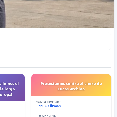
ollemos el
Protestamos contra el cierre de
de larga
Lucas Archivo
Europa!
Zsuzsa Hermann
11 067 firmas
8 Mar 2016