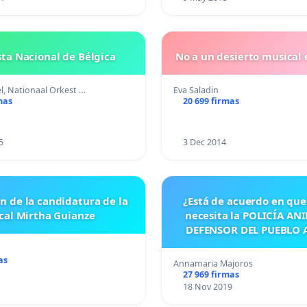
ta Nacional de Bélgica
No a un desierto musical 
l, Nationaal Orkest …
Eva Saladin
mas
20 699 firmas
5
3 Dec 2014
n de la candidatura de la
¿Está de acuerdo en qu
scal Mirtha Guianze
necesita la POLICÍA ANI
DEFENSOR DEL PUEBLO 
(PETICIÓN Y CARTA AB
as
Annamaria Majoros
27 969 firmas
18 Nov 2019