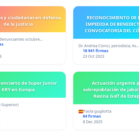
s y ciudadanas en defensa
RECONOCIMIENTO DE L
de la justicia
IMPEDIDA DE BENEDICT
CONVOCATORIA DEL C
 denunciantes octubre…
as
Dr. Andrea Cionci, periodista; As
18 941 firmas
3
23 Oct 2023
concierto de Super Junior
Actuación urgente p
KRY en Europa
sobrepoblación de jabal
Resina Golf de Este
J-Superior)
s
Paola gugliotta
84 firmas
5
8 Dec 2025