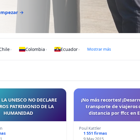
 empezar →
Chile
Colombia
Ecuador
Mostrar más
›
›
›
 LA UNESCO NO DECLARE
¡No más recortes! ¡Desarr
ROS PATRIMONIO DE LA
transporte de viajeros 
HUMANIDAD
distancia por ffcc en 
an
Poul Kattler
mas
1 551 firmas
11
9 May 2015