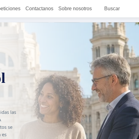
peticiones
Contactanos
Sobre nosotros
Buscar
l
idas las
A
tos se
n es