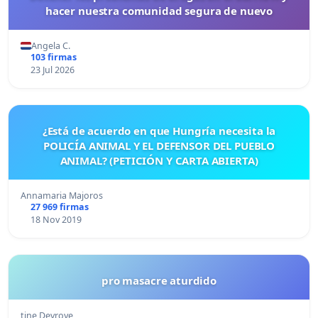
hacer nuestra comunidad segura de nuevo
Angela C.
103 firmas
23 Jul 2026
¿Está de acuerdo en que Hungría necesita la
POLICÍA ANIMAL Y EL DEFENSOR DEL PUEBLO
ANIMAL? (PETICIÓN Y CARTA ABIERTA)
Annamaria Majoros
27 969 firmas
18 Nov 2019
pro masacre aturdido
tine Devroye