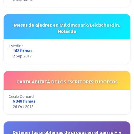
Mesas de ajedrez en Máximapark/Leidsche Rijn,
Holanda
J.Medina
162 firmas
2 Sep 2017
CARTA ABIERTA DE LOS ESCRITORES EUROPEOS
Cécile Deniard
6 348 firmas
26 Oct 2015
Detener los problemas de drogas en el barrio H y